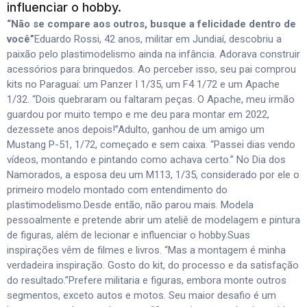
influenciar o hobby.
“Não se compare aos outros, busque a felicidade dentro de
você”
Eduardo Rossi, 42 anos, militar em Jundiaí, descobriu a
paixão pelo plastimodelismo ainda na infância. Adorava construir
acessórios para brinquedos. Ao perceber isso, seu pai comprou
kits no Paraguai: um Panzer I 1/35, um F4 1/72 e um Apache
1/32. “Dois quebraram ou faltaram peças. O Apache, meu irmão
guardou por muito tempo e me deu para montar em 2022,
dezessete anos depois!”Adulto, ganhou de um amigo um
Mustang P-51, 1/72, começado e sem caixa. “Passei dias vendo
vídeos, montando e pintando como achava certo.” No Dia dos
Namorados, a esposa deu um M113, 1/35, considerado por ele o
primeiro modelo montado com entendimento do
plastimodelismo.Desde então, não parou mais. Modela
pessoalmente e pretende abrir um ateliê de modelagem e pintura
de figuras, além de lecionar e influenciar o hobby.Suas
inspirações vêm de filmes e livros. “Mas a montagem é minha
verdadeira inspiração. Gosto do kit, do processo e da satisfação
do resultado.”Prefere militaria e figuras, embora monte outros
segmentos, exceto autos e motos. Seu maior desafio é um