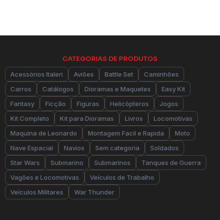
CATEGORIAS DE PRODUTOS
Acessórios Italeri
Aviões
Battle Set
Caminhões
Carros
Catálogos
Dioramas e Maquetes
Easy Kit
Fantasy
Ficção
Figuras
Helicópteros
Jogos
Kit Completo
Kit para Dioramas
Livros
Locomotivas
Maquina de Leonardo
Montagem Facil e Rapida
Moto
Nave Espacial
Navios
Sem categoria
Soldados
Star Wars
Submarino
Submarinos
Tanques de Guerra
Vagões e Locomotivas
Veículos de Trabalho
Veículos Militares
War Thunder