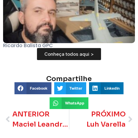
Ricardo Balista GPC
Conheça todos aqui >
Compartilhe
Facebook
Twitter
LinkedIn
WhatsApp
ANTERIOR
PRÓXIMO
Maciel Leandro Zang
Luh Varella