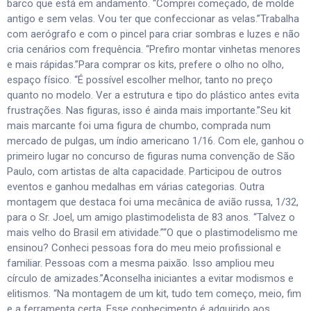
barco que está em andamento. “Comprei começado, de molde
antigo e sem velas. Vou ter que confeccionar as velas.”Trabalha
com aerógrafo e com o pincel para criar sombras e luzes e não
cria cenários com frequência. “Prefiro montar vinhetas menores
e mais rápidas.”Para comprar os kits, prefere o olho no olho,
espaço físico. “É possível escolher melhor, tanto no preço
quanto no modelo. Ver a estrutura e tipo do plástico antes evita
frustrações. Nas figuras, isso é ainda mais importante.”Seu kit
mais marcante foi uma figura de chumbo, comprada num
mercado de pulgas, um índio americano 1/16. Com ele, ganhou o
primeiro lugar no concurso de figuras numa convenção de São
Paulo, com artistas de alta capacidade. Participou de outros
eventos e ganhou medalhas em várias categorias. Outra
montagem que destaca foi uma mecânica de avião russa, 1/32,
para o Sr. Joel, um amigo plastimodelista de 83 anos. “Talvez o
mais velho do Brasil em atividade.”“O que o plastimodelismo me
ensinou? Conheci pessoas fora do meu meio profissional e
familiar. Pessoas com a mesma paixão. Isso ampliou meu
círculo de amizades.”Aconselha iniciantes a evitar modismos e
elitismos. “Na montagem de um kit, tudo tem começo, meio, fim
e a ferramenta certa. Esse conhecimento é adquirido aos