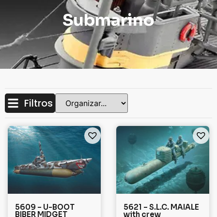
Submarino
Filtros
5609 – U-BOOT
5621 – S.L.C. MAIALE
BIBER MIDGET
with crew