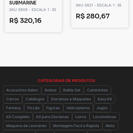
SUBMARINE
SKU: 5621
- ESCALA: 1 : 35
SKU: 5609
- ESCALA: 1 : 35
R$
280,67
R$
320,16
CATEGORIAS DE PRODUTOS
Acessórios Italeri
Aviões
Battle Set
Caminhões
Carros
Catálogos
Dioramas e Maquetes
Easy Kit
Fantasy
Ficção
Figuras
Helicópteros
Jogos
Kit Completo
Kit para Dioramas
Livros
Locomotivas
Maquina de Leonardo
Montagem Facil e Rapida
Moto