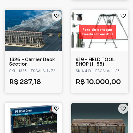
Fora de estoque
(Venda Sob onsulta)
1326 – Carrier Deck
419 – FIELD TOOL
Section
SHOP (1 : 35)
SKU: 1326
- ESCALA: 1 : 72
SKU: 419
- ESCALA: 1 : 35
R$
287,18
R$
10.000,00