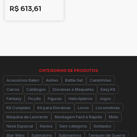
R$
613,61
CATEGORIAS DE PRODUTOS
Acessórios Italeri
Aviões
Battle Set
Caminhões
Carros
Catálogos
Dioramas e Maquetes
Easy Kit
Fantasy
Ficção
Figuras
Helicópteros
Jogos
Kit Completo
Kit para Dioramas
Livros
Locomotivas
Maquina de Leonardo
Montagem Facil e Rapida
Moto
Nave Espacial
Navios
Sem categoria
Soldados
Star Wars
Submarino
Submarinos
Tanques de Guerra