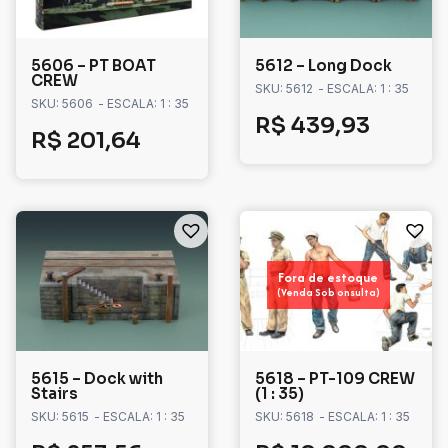
5606 – PT BOAT
5612 – Long Dock
CREW
SKU: 5612
- ESCALA: 1 : 35
SKU: 5606
- ESCALA: 1 : 35
R$
439,93
R$
201,64
Fora de estoque
(Venda Sob onsulta)
5615 – Dock with
5618 – PT-109 CREW
Stairs
(1 : 35)
SKU: 5615
- ESCALA: 1 : 35
SKU: 5618
- ESCALA: 1 : 35