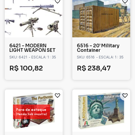
6421 – MODERN
6516 – 20’ Military
LIGHT WEAPON SET
Container
SKU: 6421
- ESCALA: 1 : 35
SKU: 6516
- ESCALA: 1 : 35
R$
100,82
R$
238,47
Fora de estoque
(Venda Sob onsulta)