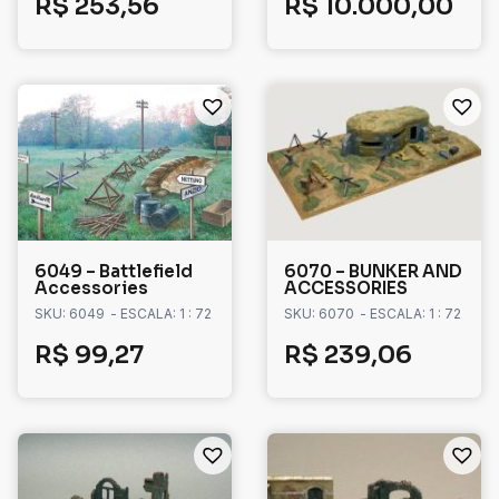
R$
253,56
R$
10.000,00
6049 – Battlefield
6070 – BUNKER AND
Accessories
ACCESSORIES
SKU: 6049
- ESCALA: 1 : 72
SKU: 6070
- ESCALA: 1 : 72
R$
99,27
R$
239,06