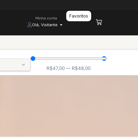
Favoritos
Minha conta
Olá, Visitante
R$
47,00
—
R$
48,00