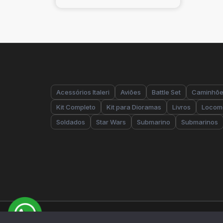
Acessórios Italeri
Aviões
Battle Set
Caminhõ
Kit Completo
Kit para Dioramas
Livros
Locom
Soldados
Star Wars
Submarino
Submarinos
Copyright © Todos os direitos reservados - Italeri