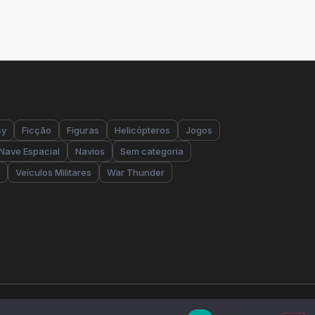
sy
Ficção
Figuras
Helicópteros
Jogos
Nave Espacial
Navios
Sem categoria
Veículos Militares
War Thunder
tes