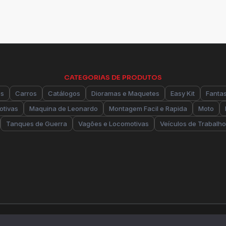
CATEGORIAS DE PRODUTOS
es
Carros
Catálogos
Dioramas e Maquetes
Easy Kit
Fanta
otivas
Maquina de Leonardo
Montagem Facil e Rapida
Moto
Tanques de Guerra
Vagões e Locomotivas
Veículos de Trabalho
Desenvolvimento de
loja virtual
e
si