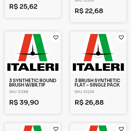
SKU: 52205
R$
25,62
R$
22,68
3 SYNTHETIC ROUND
3 BRUSH SYNTHETIC
BRUSH W/BR.TIP
FLAT – SINGLE PACK
SKU: 51288
SKU: 52226
R$
39,90
R$
26,88