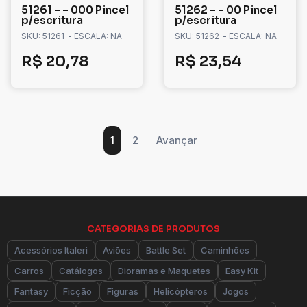
51261 – – 000 Pincel
51262 – – 00 Pincel
p/escritura
p/escritura
SKU: 51261
- ESCALA: NA
SKU: 51262
- ESCALA: NA
R$
20,78
R$
23,54
1
2
Avançar
CATEGORIAS DE PRODUTOS
Acessórios Italeri
Aviões
Battle Set
Caminhões
Carros
Catálogos
Dioramas e Maquetes
Easy Kit
Fantasy
Ficção
Figuras
Helicópteros
Jogos