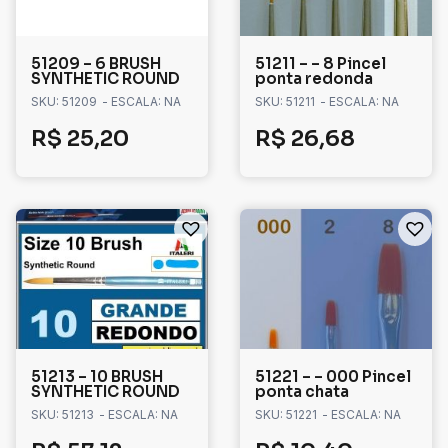
51209 – 6 BRUSH
51211 – – 8 Pincel
SYNTHETIC ROUND
ponta redonda
SKU: 51209
- ESCALA: NA
SKU: 51211
- ESCALA: NA
R$
25,20
R$
26,68
51213 – 10 BRUSH
51221 – – 000 Pincel
SYNTHETIC ROUND
ponta chata
SKU: 51213
- ESCALA: NA
SKU: 51221
- ESCALA: NA