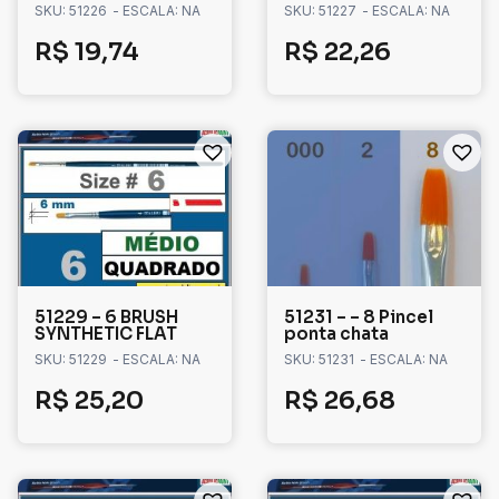
SKU: 51226
- ESCALA: NA
SKU: 51227
- ESCALA: NA
R$
19,74
R$
22,26
51229 – 6 BRUSH
51231 – – 8 Pincel
SYNTHETIC FLAT
ponta chata
SKU: 51229
- ESCALA: NA
SKU: 51231
- ESCALA: NA
R$
25,20
R$
26,68