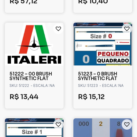
R$
57,12
R$
10,40
51222 – 00 BRUSH
51223 – 0 BRUSH
SYNTHETIC FLAT
SYNTHETIC FLAT
SKU: 51222
- ESCALA: NA
SKU: 51223
- ESCALA: NA
R$
13,44
R$
15,12