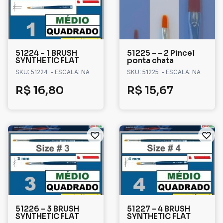
51224 – 1 BRUSH
51225 – – 2 Pincel
SYNTHETIC FLAT
ponta chata
SKU: 51224
- ESCALA: NA
SKU: 51225
- ESCALA: NA
R$
16,80
R$
15,67
51226 – 3 BRUSH
51227 – 4 BRUSH
SYNTHETIC FLAT
SYNTHETIC FLAT