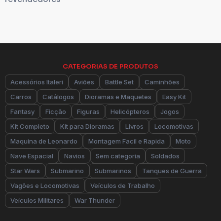
CATEGORIAS DE PRODUTOS
Acessórios Italeri
Aviões
Battle Set
Caminhões
Carros
Catálogos
Dioramas e Maquetes
Easy Kit
Fantasy
Ficção
Figuras
Helicópteros
Jogos
Kit Completo
Kit para Dioramas
Livros
Locomotivas
Maquina de Leonardo
Montagem Facil e Rapida
Moto
Nave Espacial
Navios
Sem categoria
Soldados
Star Wars
Submarino
Submarinos
Tanques de Guerra
Vagões e Locomotivas
Veículos de Trabalho
Veículos Militares
War Thunder