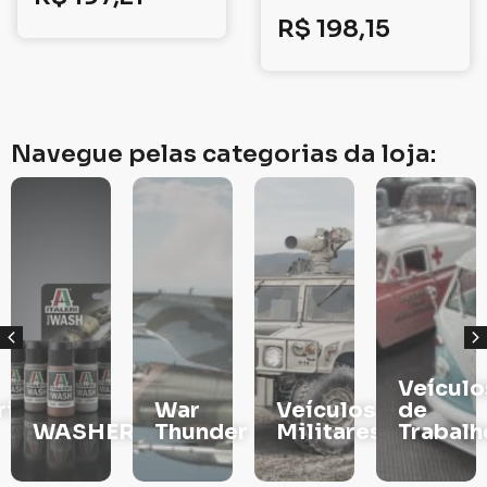
R$
198,15
Navegue pelas categorias da loja:
Veículos
War
Veículos
de
RS
Thunder
Militares
Trabalho
TINTAS