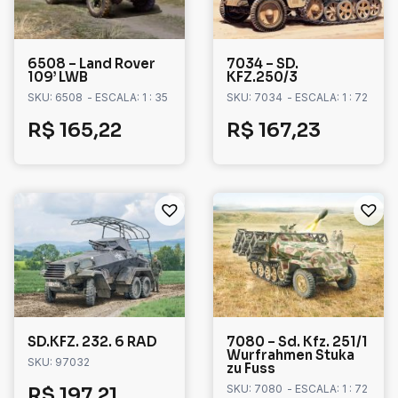
6508 – Land Rover
7034 – SD.
109’ LWB
KFZ.250/3
SKU: 6508
- ESCALA: 1 : 35
SKU: 7034
- ESCALA: 1 : 72
R$
165,22
R$
167,23
SD.KFZ. 232. 6 RAD
7080 – Sd. Kfz. 251/1
Wurfrahmen Stuka
SKU: 97032
zu Fuss
SKU: 7080
- ESCALA: 1 : 72
R$
197,21