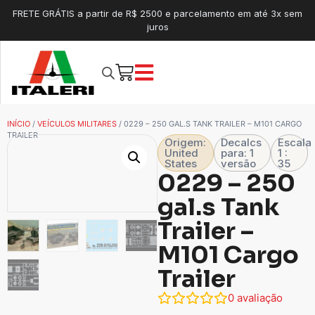
FRETE GRÁTIS a partir de R$ 2500 e parcelamento em até 3x sem
juros
INÍCIO
/
VEÍCULOS MILITARES
/ 0229 – 250 GAL.S TANK TRAILER – M101 CARGO
TRAILER
Origem:
Decalcs
Escala
United
para: 1
1 :
States
versão
35
0229 – 250
gal.s Tank
Trailer –
M101 Cargo
Trailer
0
avaliação