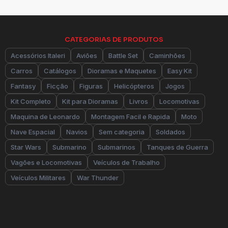
CATEGORIAS DE PRODUTOS
Acessórios Italeri
Aviões
Battle Set
Caminhões
Carros
Catálogos
Dioramas e Maquetes
Easy Kit
Fantasy
Ficção
Figuras
Helicópteros
Jogos
Kit Completo
Kit para Dioramas
Livros
Locomotivas
Maquina de Leonardo
Montagem Facil e Rapida
Moto
Nave Espacial
Navios
Sem categoria
Soldados
Star Wars
Submarino
Submarinos
Tanques de Guerra
Vagões e Locomotivas
Veículos de Trabalho
Veículos Militares
War Thunder