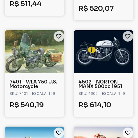
R$
511,44
R$
520,07
7401 – WLA 750 U.S.
4602 – NORTON
Motorcycle
MANX 500cc 1951
SKU: 7401
- ESCALA: 1 : 9
SKU: 4602
- ESCALA: 1 : 9
R$
540,19
R$
614,10