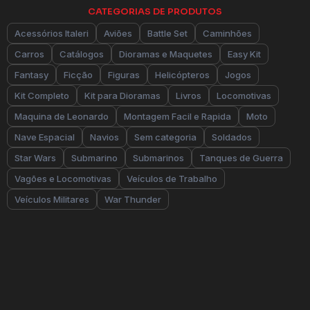
CATEGORIAS DE PRODUTOS
Acessórios Italeri
Aviões
Battle Set
Caminhões
Carros
Catálogos
Dioramas e Maquetes
Easy Kit
Fantasy
Ficção
Figuras
Helicópteros
Jogos
Kit Completo
Kit para Dioramas
Livros
Locomotivas
Maquina de Leonardo
Montagem Facil e Rapida
Moto
Nave Espacial
Navios
Sem categoria
Soldados
Star Wars
Submarino
Submarinos
Tanques de Guerra
Vagões e Locomotivas
Veículos de Trabalho
Veículos Militares
War Thunder