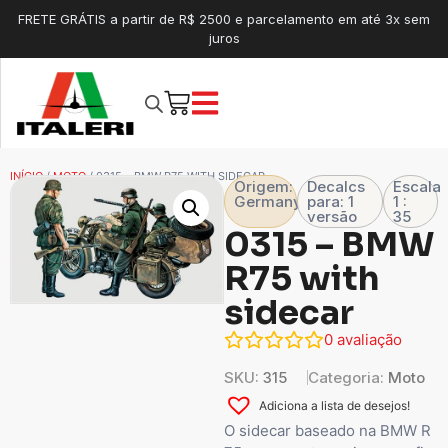
FRETE GRÁTIS a partir de R$ 2500 e parcelamento em até 3x sem
juros
INÍCIO
/
MOTO
/ 0315 – BMW R75 WITH SIDECAR
Origem:
Decalcs
Escala
Germany
para: 1
1 :
versão
35
0315 – BMW
R75 with
sidecar
0
avaliação
SKU:
315
Categoria:
Moto
Adiciona a lista de desejos!
O sidecar baseado na BMW R