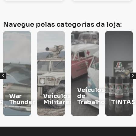
Navegue pelas categorias da loja:
Veículos
War
Veículos
de
RS
Thunder
Militares
Trabalho
TINTAS