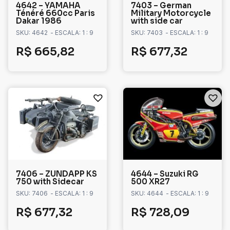
4642 – YAMAHA
7403 – German
Ténéré 660cc Paris
Military Motorcycle
Dakar 1986
with side car
SKU: 4642
- ESCALA: 1 : 9
SKU: 7403
- ESCALA: 1 : 9
R$
665,82
R$
677,32
7406 – ZUNDAPP KS
4644 – Suzuki RG
750 with Sidecar
500 XR27
SKU: 7406
- ESCALA: 1 : 9
SKU: 4644
- ESCALA: 1 : 9
R$
677,32
R$
728,09