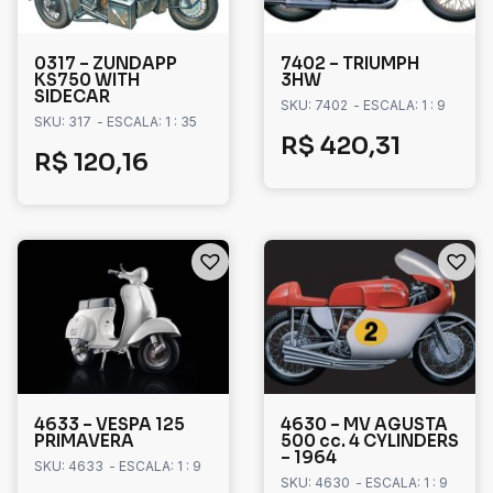
0317 – ZUNDAPP
7402 – TRIUMPH
KS750 WITH
3HW
SIDECAR
SKU: 7402
- ESCALA: 1 : 9
SKU: 317
- ESCALA: 1 : 35
R$
420,31
R$
120,16
4633 – VESPA 125
4630 – MV AGUSTA
PRIMAVERA
500 cc. 4 CYLINDERS
– 1964
SKU: 4633
- ESCALA: 1 : 9
SKU: 4630
- ESCALA: 1 : 9