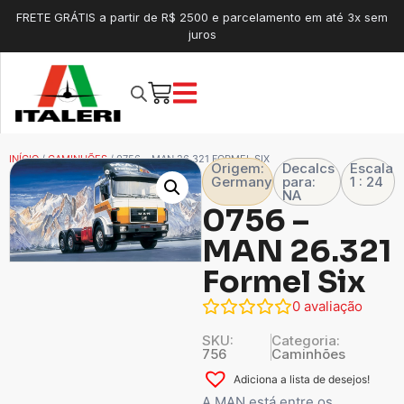
FRETE GRÁTIS a partir de R$ 2500 e parcelamento em até 3x sem
juros
INÍCIO
/
CAMINHÕES
/ 0756 – MAN 26.321 FORMEL SIX
Origem:
Decalcs
Escala
Germany
para:
1 : 24
NA
0756 –
MAN 26.321
Formel Six
0
avaliação
SKU:
Categoria:
756
Caminhões
Adiciona a lista de desejos!
A MAN está entre os