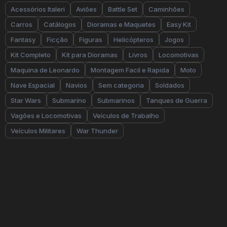
Acessórios Italeri
Aviões
Battle Set
Caminhões
Carros
Catálogos
Dioramas e Maquetes
Easy Kit
Fantasy
Ficção
Figuras
Helicópteros
Jogos
Kit Completo
Kit para Dioramas
Livros
Locomotivas
Maquina de Leonardo
Montagem Facil e Rapida
Moto
Nave Espacial
Navios
Sem categoria
Soldados
Star Wars
Submarino
Submarinos
Tanques de Guerra
Vagões e Locomotivas
Veículos de Trabalho
Veículos Militares
War Thunder