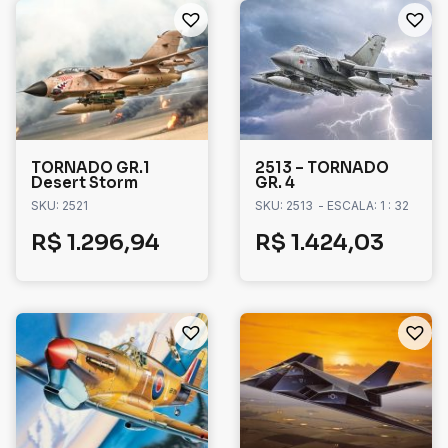
TORNADO GR.1
2513 – TORNADO
Desert Storm
GR. 4
SKU: 2521
SKU: 2513
- ESCALA: 1 : 32
R$
1.296,94
R$
1.424,03