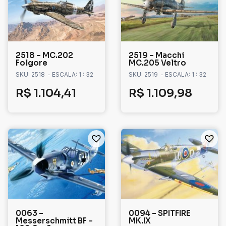
2518 – MC.202
2519 – Macchi
Folgore
MC.205 Veltro
SKU: 2518
- ESCALA: 1 : 32
SKU: 2519
- ESCALA: 1 : 32
R$
1.104,41
R$
1.109,98
0063 –
0094 – SPITFIRE
Messerschmitt BF –
MK.IX