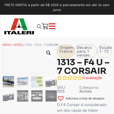
FRETE GRÁTIS a partir de R$ 2500 e parcelamento em até 3x sem
juros
INÍCIO
/
AVIÕES
/ 1313 – F4 U – 7 CORSAIR
Origem:
Decalcs
Escala
France
para: 1
1 : 72
versão
1313 – F4 U –
7 CORSAIR
0
avaliação
SKU:
Categoria:
1313
Aviões
Adiciona a lista de desejos!
O F4 Corsair é considerado
um dos caças de maior