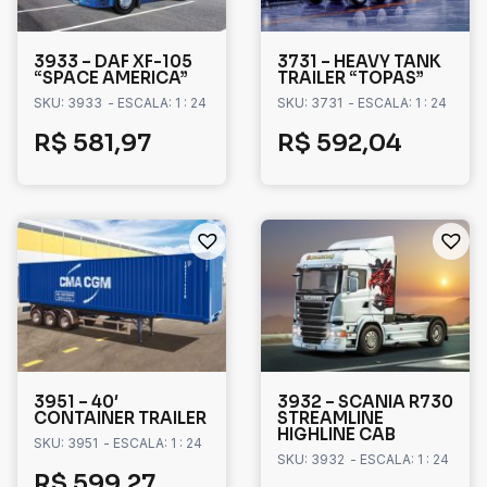
3933 – DAF XF-105
3731 – HEAVY TANK
“SPACE AMERICA”
TRAILER “TOPAS”
SKU: 3933
- ESCALA: 1 : 24
SKU: 3731
- ESCALA: 1 : 24
R$
581,97
R$
592,04
3951 – 40′
3932 – SCANIA R730
CONTAINER TRAILER
STREAMLINE
HIGHLINE CAB
SKU: 3951
- ESCALA: 1 : 24
SKU: 3932
- ESCALA: 1 : 24
R$
599,27