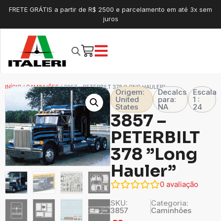
FRETE GRÁTIS a partir de R$ 2500 e parcelamento em até 3x sem
juros
INÍCIO
/
CAMINHÕES
/ 3857 – PETERBILT 378 ”LONG HAULER”
Origem:
Decalcs
Escala
United
para:
1 :
States
NA
24
3857 –
PETERBILT
378 ”Long
Hauler”
0
avaliação
SKU:
Categoria:
3857
Caminhões