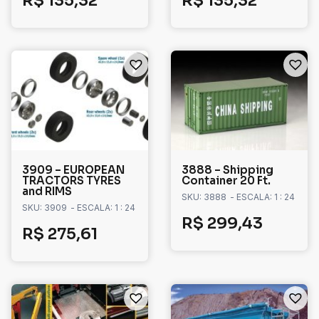
R$
135,32
R$
135,32
3909 – EUROPEAN
3888 – Shipping
TRACTORS TYRES
Container 20 Ft.
and RIMS
SKU: 3888
- ESCALA: 1 : 24
SKU: 3909
- ESCALA: 1 : 24
R$
299,43
R$
275,61