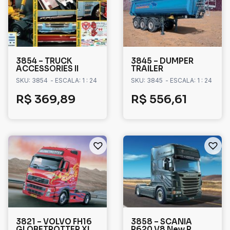
3854 – TRUCK
3845 – DUMPER
ACCESSORIES II
TRAILER
SKU: 3854
- ESCALA: 1 : 24
SKU: 3845
- ESCALA: 1 : 24
R$
369,89
R$
556,61
3821 – VOLVO FH16
3858 – SCANIA
GLOBETROTTER XL
R620 V8 New R