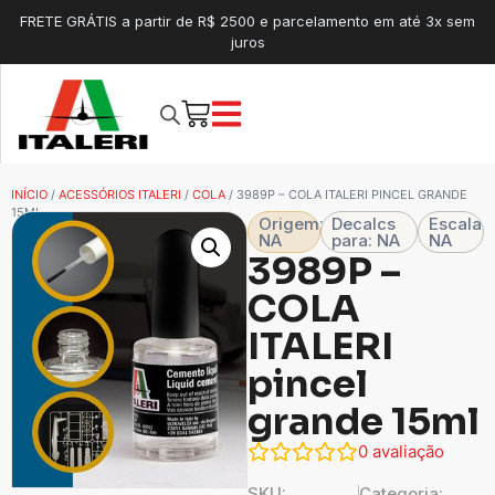
FRETE GRÁTIS a partir de R$ 2500 e parcelamento em até 3x sem
juros
INÍCIO
/
ACESSÓRIOS ITALERI
/
COLA
/ 3989P – COLA ITALERI PINCEL GRANDE
15ML
Origem:
Decalcs
Escala
NA
para: NA
NA
3989P –
COLA
ITALERI
pincel
grande 15ml
0
avaliação
SKU:
Categoria: