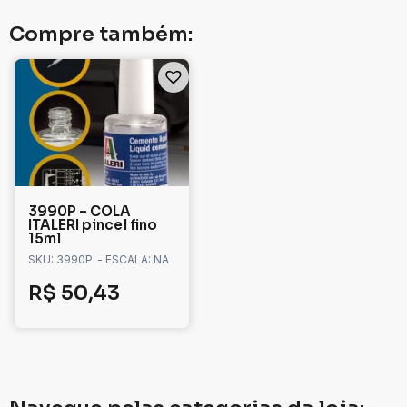
Compre também:
3990P – COLA
ITALERI pincel fino
15ml
SKU: 3990P
- ESCALA: NA
R$
50,43