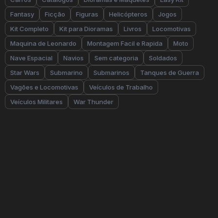
Fantasy
Ficção
Figuras
Helicópteros
Jogos
Kit Completo
Kit para Dioramas
Livros
Locomotivas
Maquina de Leonardo
Montagem Facil e Rapida
Moto
Nave Espacial
Navios
Sem categoria
Soldados
Star Wars
Submarino
Submarinos
Tanques de Guerra
Vagões e Locomotivas
Veículos de Trabalho
Veículos Militares
War Thunder