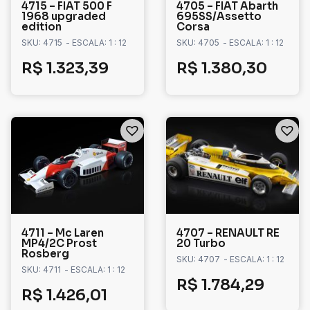
4715 – FIAT 500 F
4705 – FIAT Abarth
1968 upgraded
695SS/Assetto
edition
Corsa
SKU: 4715
- ESCALA: 1 : 12
SKU: 4705
- ESCALA: 1 : 12
R$
1.323,39
R$
1.380,30
4711 – Mc Laren
4707 – RENAULT RE
MP4/2C Prost
20 Turbo
Rosberg
SKU: 4707
- ESCALA: 1 : 12
SKU: 4711
- ESCALA: 1 : 12
R$
1.784,29
R$
1.426,01