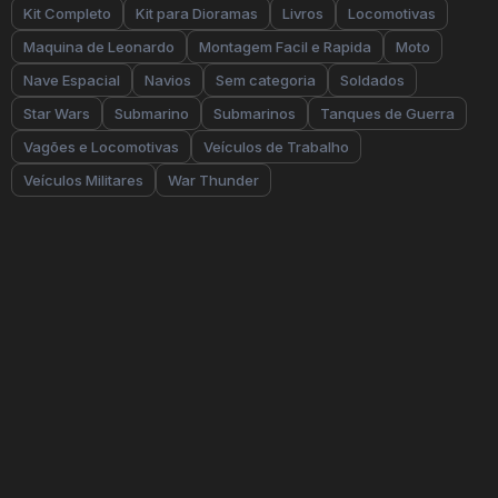
Kit Completo
Kit para Dioramas
Livros
Locomotivas
Maquina de Leonardo
Montagem Facil e Rapida
Moto
Nave Espacial
Navios
Sem categoria
Soldados
Star Wars
Submarino
Submarinos
Tanques de Guerra
Vagões e Locomotivas
Veículos de Trabalho
Veículos Militares
War Thunder