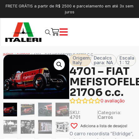
FRETE GRÁTIS a partir de R$ 2500 e parcelamento em até 3x sem
juros
INÍCIO
/
CARROS
/ 4701 – FIAT MEFISTOFELE 21706 C.C.
Origem:
Decalcs
Escala
Italy
para: NA
1 : 12
4701 – FIAT
MEFISTOFEL
21706 c.c.
0
avaliação
SKU:
Categoria:
4701
Carros
Adiciona a lista de desejos!
O carro recordista “Eldridge”,