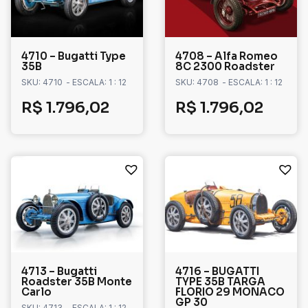
4710 – Bugatti Type
4708 – Alfa Romeo
35B
8C 2300 Roadster
SKU: 4710
- ESCALA: 1 : 12
SKU: 4708
- ESCALA: 1 : 12
R$
1.796,02
R$
1.796,02
4713 – Bugatti
4716 – BUGATTI
Roadster 35B Monte
TYPE 35B TARGA
Carlo
FLORIO 29 MONACO
GP 30
SKU: 4713
- ESCALA: 1 : 12