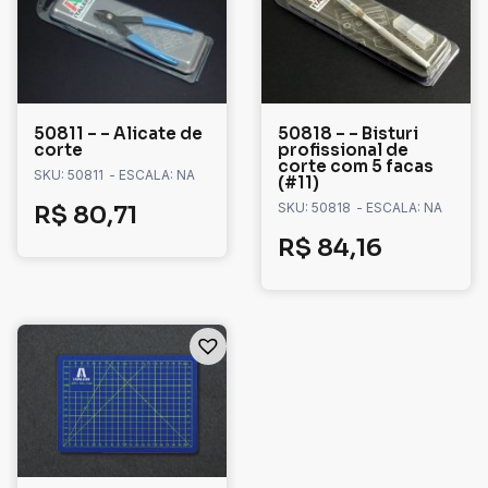
50811 – – Alicate de
50818 – – Bisturi
corte
profissional de
corte com 5 facas
SKU: 50811
- ESCALA: NA
(#11)
SKU: 50818
- ESCALA: NA
R$
80,71
R$
84,16