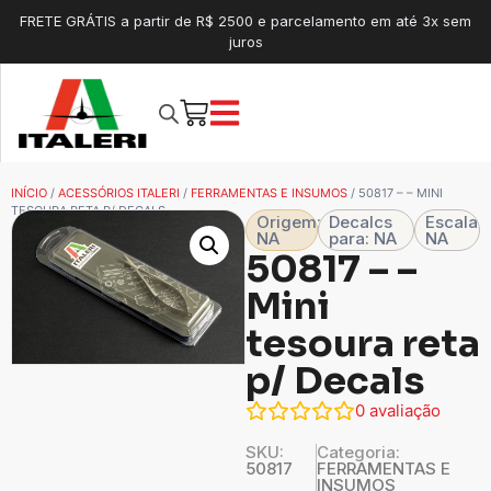
FRETE GRÁTIS a partir de R$ 2500 e parcelamento em até 3x sem
juros
INÍCIO
/
ACESSÓRIOS ITALERI
/
FERRAMENTAS E INSUMOS
/ 50817 – – MINI
TESOURA RETA P/ DECALS
Origem:
Decalcs
Escala
NA
para: NA
NA
50817 – –
Mini
tesoura reta
p/ Decals
0
avaliação
SKU:
Categoria:
50817
FERRAMENTAS E
INSUMOS