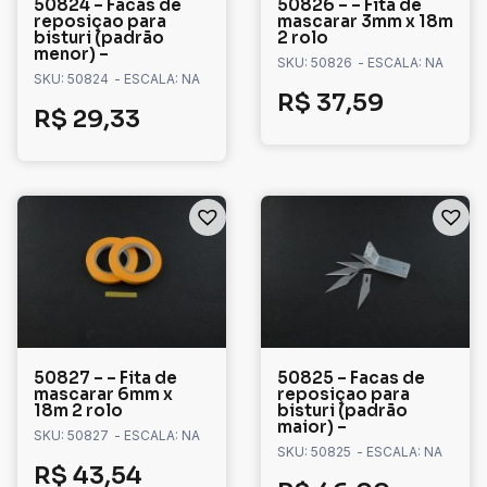
50824 – Facas de
50826 – – Fita de
reposiçao para
mascarar 3mm x 18m
bisturi (padrão
2 rolo
menor) –
SKU: 50826
- ESCALA: NA
SKU: 50824
- ESCALA: NA
R$
37,59
R$
29,33
50827 – – Fita de
50825 – Facas de
mascarar 6mm x
reposiçao para
18m 2 rolo
bisturi (padrão
maior) –
SKU: 50827
- ESCALA: NA
SKU: 50825
- ESCALA: NA
R$
43,54