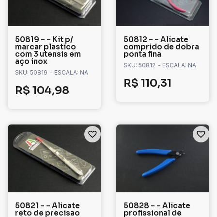
50819 – – Kit p/
50812 – – Alicate
marcar plastico
comprido de dobra
com 3 utensis em
ponta fina
aço inox
SKU: 50812
- ESCALA: NA
SKU: 50819
- ESCALA: NA
R$
110,31
R$
104,98
50821 – – Alicate
50828 – – Alicate
reto de precisao
profissional de