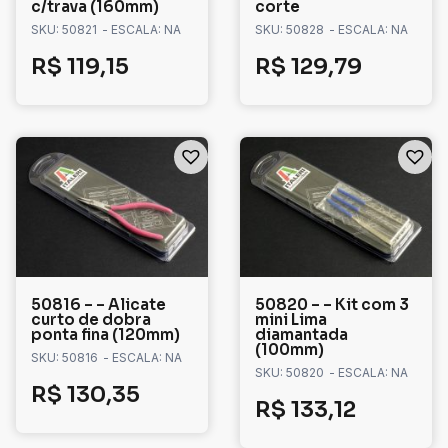
c/trava (160mm)
corte
SKU: 50821
- ESCALA: NA
SKU: 50828
- ESCALA: NA
R$
119,15
R$
129,79
50816 – – Alicate
50820 – – Kit com 3
curto de dobra
mini Lima
ponta fina (120mm)
diamantada
(100mm)
SKU: 50816
- ESCALA: NA
SKU: 50820
- ESCALA: NA
R$
130,35
R$
133,12