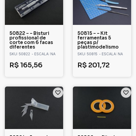
50822 – – Bisturi
50815 – – Kit
profissional de
ferramentas 5
corte com 6 facas
peças p/
diferentes
plastimodelismo
SKU: 50822
- ESCALA: NA
SKU: 50815
- ESCALA: NA
R$
165,56
R$
201,72