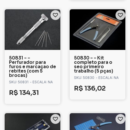
50831 – –
50830 – – Kit
Perfurador para
completo para o
furos e marcaçao de
seo primeiro
rebites (com 5
trabalho (5 pças)
brocas)
SKU: 50830
- ESCALA: NA
SKU: 50831
- ESCALA: NA
R$
136,02
R$
134,31