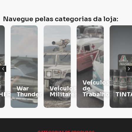
Navegue pelas categorias da loja:
Veículos
War
Veículos
de
RS
Thunder
Militares
Trabalho
TINTAS