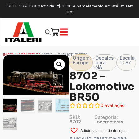
FRETE GRÁTIS a partir de R$ 2500 e parcelamento em até 3x sem
juros
INÍCIO
/
LOCOMOTIVAS
/ 8702 – LOKOMOTIVE BR50
Origem:
Decalcs
Escala
Europe
para:
1 : 87
NA
8702 –
Lokomotive
BR50
0
avaliação
SKU:
Categoria:
8702
Locomotivas
Adiciona a lista de desejos!
A BR50 foi desenvolvida a