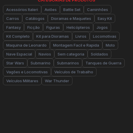
CATEGORIAS DE PRODUTOS
Acessórios Italeri
Aviões
Battle Set
Caminhões
Carros
Catálogos
Dioramas e Maquetes
Easy Kit
Fantasy
Ficção
Figuras
Helicópteros
Jogos
Kit Completo
Kit para Dioramas
Livros
Locomotivas
Maquina de Leonardo
Montagem Facil e Rapida
Moto
Nave Espacial
Navios
Sem categoria
Soldados
Star Wars
Submarino
Submarinos
Tanques de Guerra
Vagões e Locomotivas
Veículos de Trabalho
Veículos Militares
War Thunder