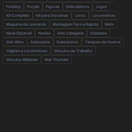
Fantasy
Ficção
Figuras
Helicópteros
Jogos
Kit Completo
Kit para Dioramas
Livros
Locomotivas
Maquina de Leonardo
Montagem Facil e Rapida
Moto
Nave Espacial
Navios
Sem categoria
Soldados
Star Wars
Submarino
Submarinos
Tanques de Guerra
Vagões e Locomotivas
Veículos de Trabalho
Veículos Militares
War Thunder