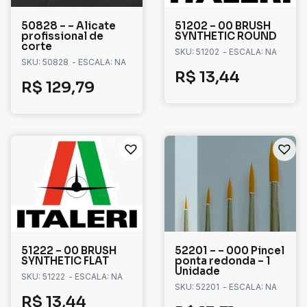
50828 – – Alicate
51202 – 00 BRUSH
profissional de
SYNTHETIC ROUND
corte
SKU: 51202
- ESCALA: NA
SKU: 50828
- ESCALA: NA
R$
13,44
R$
129,79
51222 – 00 BRUSH
52201 – – 000 Pincel
SYNTHETIC FLAT
ponta redonda – 1
Unidade
SKU: 51222
- ESCALA: NA
SKU: 52201
- ESCALA: NA
R$
13,44