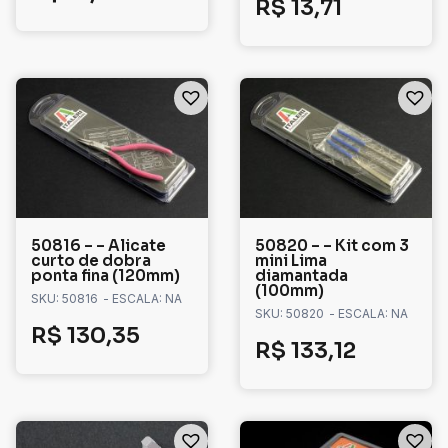
R$
13,71
50816 – – Alicate
50820 – – Kit com 3
curto de dobra
mini Lima
ponta fina (120mm)
diamantada
(100mm)
SKU: 50816
- ESCALA: NA
SKU: 50820
- ESCALA: NA
R$
130,35
R$
133,12