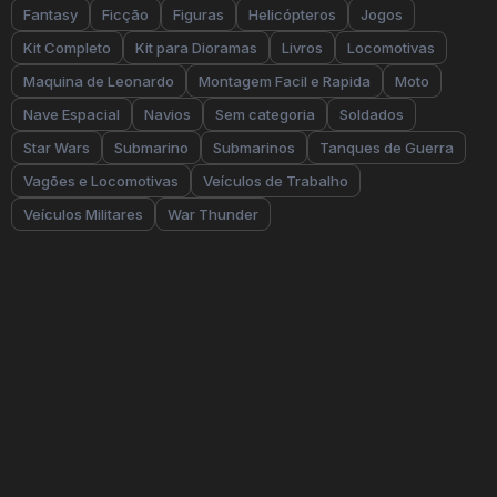
Fantasy
Ficção
Figuras
Helicópteros
Jogos
Kit Completo
Kit para Dioramas
Livros
Locomotivas
Maquina de Leonardo
Montagem Facil e Rapida
Moto
Nave Espacial
Navios
Sem categoria
Soldados
Star Wars
Submarino
Submarinos
Tanques de Guerra
Vagões e Locomotivas
Veículos de Trabalho
Veículos Militares
War Thunder