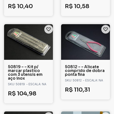
R$
10,40
R$
10,58
50819 – – Kit p/
50812 – – Alicate
marcar plastico
comprido de dobra
com 3 utensis em
ponta fina
aço inox
SKU: 50812
- ESCALA: NA
SKU: 50819
- ESCALA: NA
R$
110,31
R$
104,98