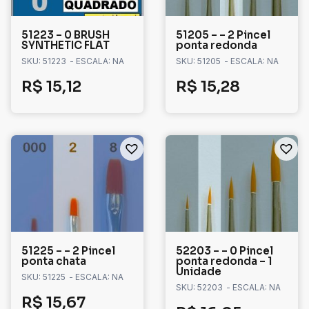
51223 – 0 BRUSH
51205 – – 2 Pincel
SYNTHETIC FLAT
ponta redonda
SKU: 51223
- ESCALA: NA
SKU: 51205
- ESCALA: NA
R$
15,12
R$
15,28
51225 – – 2 Pincel
52203 – – 0 Pincel
ponta chata
ponta redonda – 1
Unidade
SKU: 51225
- ESCALA: NA
SKU: 52203
- ESCALA: NA
R$
15,67