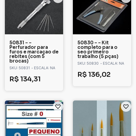
50831 – –
50830 – – Kit
Perfurador para
completo para o
furos e marcaçao de
seo primeiro
rebites (com 5
trabalho (5 pças)
brocas)
SKU: 50830
- ESCALA: NA
SKU: 50831
- ESCALA: NA
R$
136,02
R$
134,31