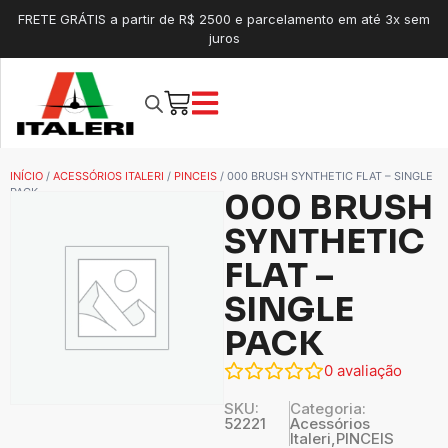
FRETE GRÁTIS a partir de R$ 2500 e parcelamento em até 3x sem
juros
INÍCIO
/
ACESSÓRIOS ITALERI
/
PINCEIS
/ 000 BRUSH SYNTHETIC FLAT – SINGLE
PACK
000 BRUSH
SYNTHETIC
FLAT –
SINGLE
PACK
0
avaliação
SKU:
Categoria:
52221
Acessórios
Italeri
,
PINCEIS