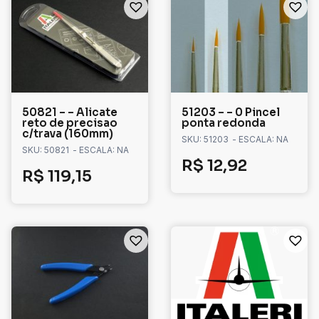
50821 – – Alicate
51203 – – 0 Pincel
reto de precisao
ponta redonda
c/trava (160mm)
SKU: 51203
- ESCALA: NA
SKU: 50821
- ESCALA: NA
R$
12,92
R$
119,15