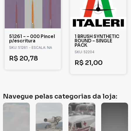
51261 – – 000 Pincel
1 BRUSH SYNTHETIC
p/escritura
ROUND – SINGLE
PACK
SKU: 51261
- ESCALA: NA
SKU: 52204
R$
20,78
R$
21,00
Navegue pelas categorias da loja: