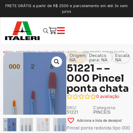
FRETE GRÁTIS a partir de R$ 2500 e parcelamento em até 3x sem
juros
INÍCIO
/
ACESSÓRIOS ITALERI
/
PINCEIS
/ 51221 – – 000 PINCEL PONTA CHATA
Origem:
Decalcs
Escala
NA
para: NA
NA
51221 – –
000 Pincel
ponta chata
0
avaliação
SKU:
Categoria:
51221
PINCEIS
Adiciona a lista de desejos!
Pincel ponta redonda tipo 000