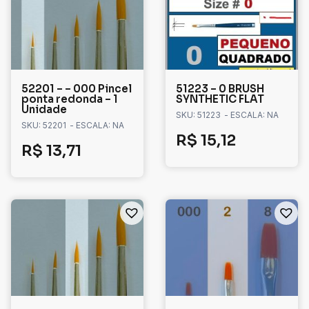
52201 – – 000 Pincel
51223 – 0 BRUSH
ponta redonda – 1
SYNTHETIC FLAT
Unidade
SKU: 51223
- ESCALA: NA
SKU: 52201
- ESCALA: NA
R$
15,12
R$
13,71