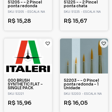
51205 – – 2 Pincel
51225 – – 2 Pincel
ponta redonda
ponta chata
SKU: 51205
- ESCALA: NA
SKU: 51225
- ESCALA: NA
R$
15,28
R$
15,67
000 BRUSH
52203 – – 0 Pincel
SYNTHETIC FLAT –
ponta redonda – 1
SINGLE PACK
Unidade
SKU: 52221
SKU: 52203
- ESCALA: NA
R$
15,96
R$
16,05