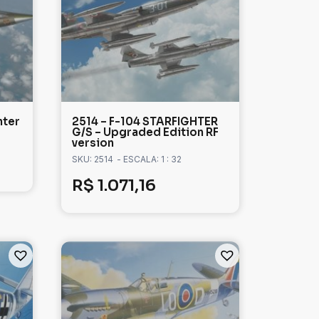
hter
2514 – F-104 STARFIGHTER
G/S – Upgraded Edition RF
version
SKU: 2514
- ESCALA: 1 : 32
R$
1.071,16