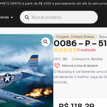
FRETE GRÁTIS a partir de R$ 2500 e parcelamento em até 3x sem juros
orias
Origem: United States
Deca
0086 – P – 
0
avaliação
SKU:
86
Categoria:
Aviões
Adiciona a lista de desejos!
O Mustang é certamente uma da
certamente o melhor caça da S
recorde,
R$
118,29