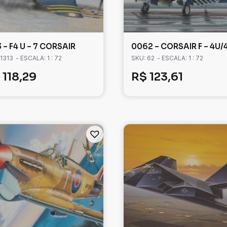
3 – F4 U – 7 CORSAIR
0062 – CORSAIR F – 4U/
 1313
- ESCALA: 1 : 72
SKU: 62
- ESCALA: 1 : 72
118,29
R$
123,61