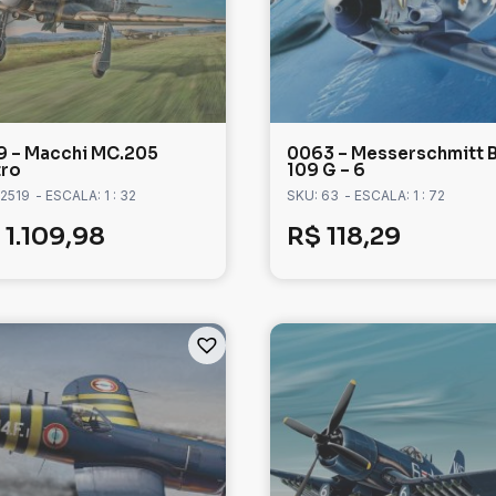
9 – Macchi MC.205
0063 – Messerschmitt B
tro
109 G – 6
 2519
- ESCALA: 1 : 32
SKU: 63
- ESCALA: 1 : 72
1.109,98
R$
118,29