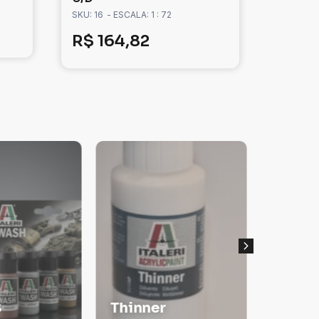
SKU: 16
- ESCALA: 1 : 72
R$
164,82
Tanqu
S
Thinner
Guerr