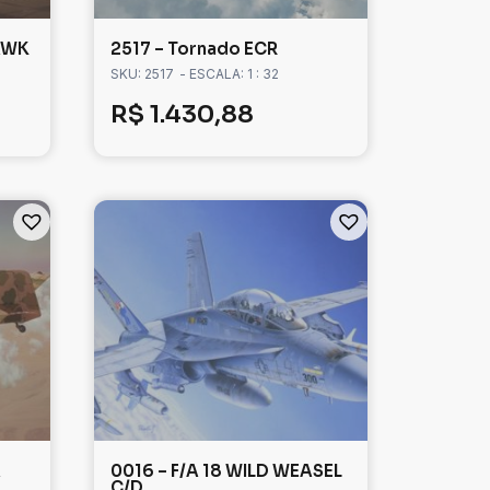
HAWK
2517 – Tornado ECR
SKU: 2517
- ESCALA: 1 : 32
R$
1.430,88
A
0016 – F/A 18 WILD WEASEL
C/D