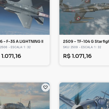
6 – F-35 A LIGHTNING II
2509 – TF-104 G Starfig
 2506
- ESCALA: 1 : 32
SKU: 2509
- ESCALA: 1 : 32
1.071,16
R$
1.071,16