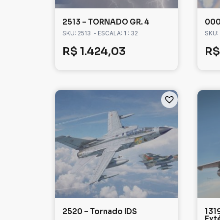
2513 – TORNADO GR. 4
000
SKU: 2513
- ESCALA: 1 : 32
SKU: 
R$
1.424,03
R$
2520 – Tornado IDS
131
Ext