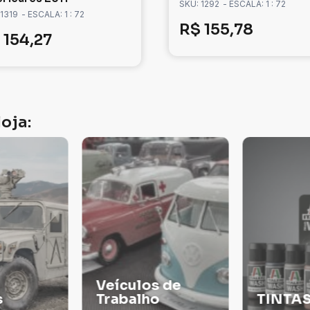
SKU: 1292
- ESCALA: 1 : 72
 1319
- ESCALA: 1 : 72
R$
155,78
154,27
oja:
Veículos de
s
Trabalho
TINTA