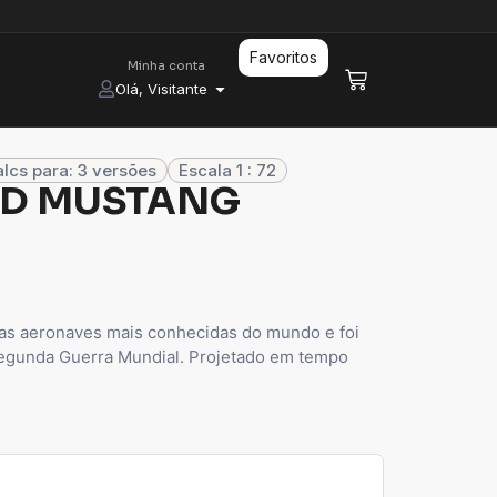
Favoritos
Minha conta
Olá, Visitante
lcs para: 3 versões
Escala 1 : 72
51D MUSTANG
s aeronaves mais conhecidas do mundo e foi
egunda Guerra Mundial. Projetado em tempo