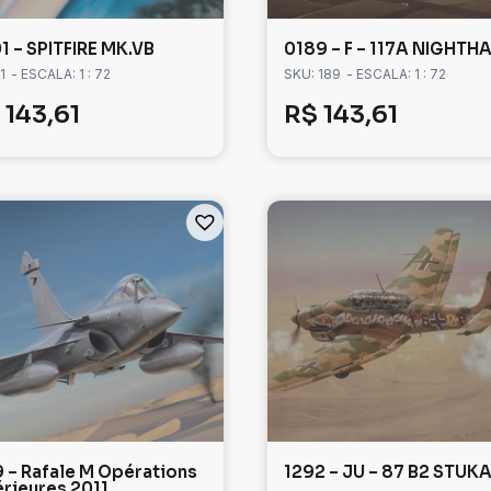
1 – SPITFIRE MK.VB
0189 – F – 117A NIGHT
1
- ESCALA: 1 : 72
SKU: 189
- ESCALA: 1 : 72
143,61
R$
143,61
9 – Rafale M Opérations
1292 – JU – 87 B2 STUK
érieures 2011