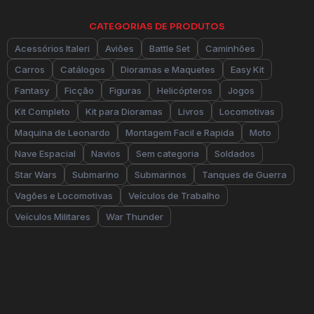
CATEGORIAS DE PRODUTOS
Acessórios Italeri
Aviões
Battle Set
Caminhões
Carros
Catálogos
Dioramas e Maquetes
Easy Kit
Fantasy
Ficção
Figuras
Helicópteros
Jogos
Kit Completo
Kit para Dioramas
Livros
Locomotivas
Maquina de Leonardo
Montagem Facil e Rapida
Moto
Nave Espacial
Navios
Sem categoria
Soldados
Star Wars
Submarino
Submarinos
Tanques de Guerra
Vagões e Locomotivas
Veículos de Trabalho
Veículos Militares
War Thunder