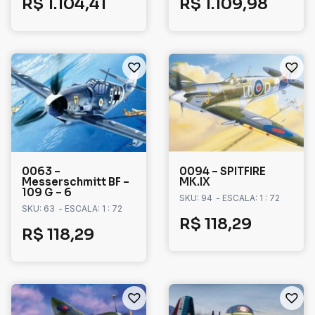
R$
1.104,41
R$
1.109,98
0063 –
0094 – SPITFIRE
Messerschmitt BF –
MK.IX
109 G – 6
SKU: 94
- ESCALA: 1 : 72
SKU: 63
- ESCALA: 1 : 72
R$
118,29
R$
118,29