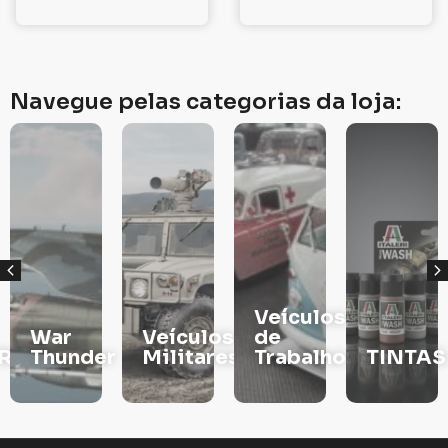
Navegue pelas categorias da loja:
Veículos
War
Veículos
de
RS
Thunder
Militares
Trabalho
TINTAS