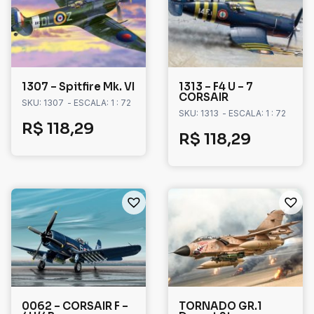
1307 – Spitfire Mk. VI
1313 – F4 U – 7
CORSAIR
SKU: 1307
- ESCALA: 1 : 72
SKU: 1313
- ESCALA: 1 : 72
R$
118,29
R$
118,29
0062 – CORSAIR F –
TORNADO GR.1