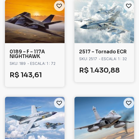
0189 – F – 117A
2517 – Tornado ECR
NIGHTHAWK
SKU: 2517
- ESCALA: 1 : 32
SKU: 189
- ESCALA: 1 : 72
R$
1.430,88
R$
143,61