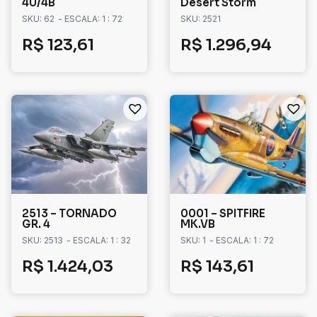
4U/4B
Desert Storm
SKU: 62
- ESCALA: 1 : 72
SKU: 2521
R$
123,61
R$
1.296,94
2513 – TORNADO
0001 – SPITFIRE
GR. 4
MK.VB
SKU: 2513
- ESCALA: 1 : 32
SKU: 1
- ESCALA: 1 : 72
R$
1.424,03
R$
143,61