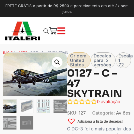
FRETE GRÁTIS a partir de R$ 2500 e parcelamento em até 3x sem
juros
INÍCIO
/
AVIÕES
/ 0127 – C – 47 SKYTRAIN
Origem:
Decalcs
Escala
United
para: 2
1 :
States
versões
72
0127 – C –
47
SKYTRAIN
0
avaliação
SKU:
127
Categoria:
Aviões
Adiciona a lista de desejos!
O DC-3 foi o mais popular dos