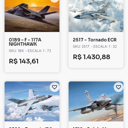
0189 – F – 117A
2517 – Tornado ECR
NIGHTHAWK
SKU: 2517
- ESCALA: 1 : 32
SKU: 189
- ESCALA: 1 : 72
R$
1.430,88
R$
143,61