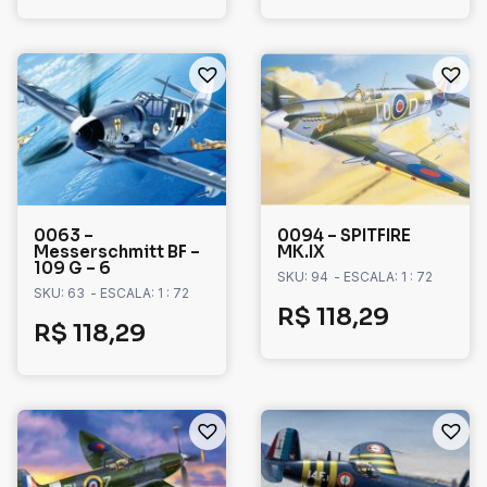
0063 –
0094 – SPITFIRE
Messerschmitt BF –
MK.IX
109 G – 6
SKU: 94
- ESCALA: 1 : 72
SKU: 63
- ESCALA: 1 : 72
R$
118,29
R$
118,29