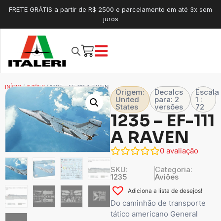
FRETE GRÁTIS a partir de R$ 2500 e parcelamento em até 3x sem
juros
INÍCIO
/
AVIÕES
/ 1235 – EF-111 A RAVEN
Origem:
Decalcs
Escala
United
para: 2
1 :
States
versões
72
1235 – EF-111
A RAVEN
0
avaliação
SKU:
Categoria:
1235
Aviões
Adiciona a lista de desejos!
Do caminhão de transporte
tático americano General