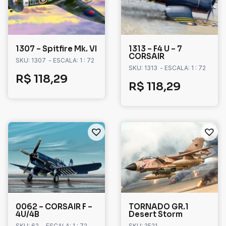
1307 – Spitfire Mk. VI
1313 – F4 U – 7
CORSAIR
SKU: 1307
- ESCALA: 1 : 72
SKU: 1313
- ESCALA: 1 : 72
R$
118,29
R$
118,29
0062 – CORSAIR F –
TORNADO GR.1
4U/4B
Desert Storm
SKU: 62
- ESCALA: 1 : 72
SKU: 2521