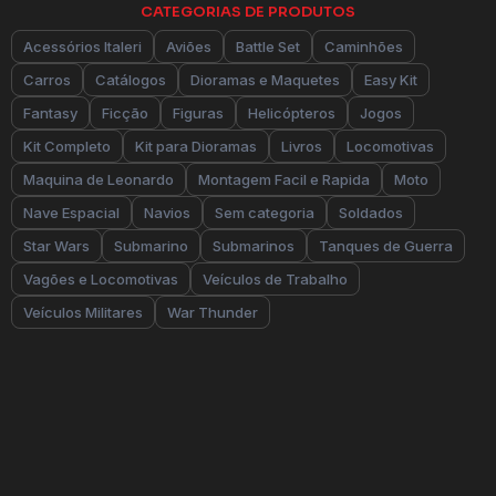
CATEGORIAS DE PRODUTOS
Acessórios Italeri
Aviões
Battle Set
Caminhões
Carros
Catálogos
Dioramas e Maquetes
Easy Kit
Fantasy
Ficção
Figuras
Helicópteros
Jogos
Kit Completo
Kit para Dioramas
Livros
Locomotivas
Maquina de Leonardo
Montagem Facil e Rapida
Moto
Nave Espacial
Navios
Sem categoria
Soldados
Star Wars
Submarino
Submarinos
Tanques de Guerra
Vagões e Locomotivas
Veículos de Trabalho
Veículos Militares
War Thunder