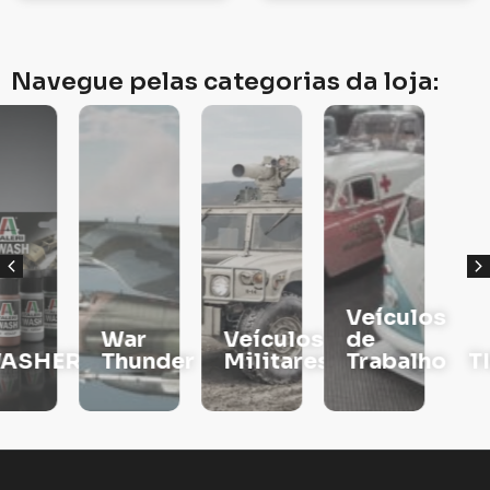
Navegue pelas categorias da loja:
Veículos
War
Veículos
de
RS
Thunder
Militares
Trabalho
TINTAS