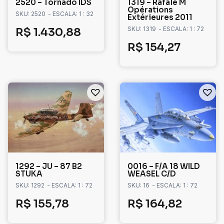
2520 – Tornado IDS
1319 – Rafale M
Opérations
SKU: 2520
- ESCALA: 1 : 32
Extérieures 2011
SKU: 1319
- ESCALA: 1 : 72
R$
1.430,88
R$
154,27
1292 – JU – 87 B2
0016 – F/A 18 WILD
STUKA
WEASEL C/D
SKU: 1292
- ESCALA: 1 : 72
SKU: 16
- ESCALA: 1 : 72
R$
155,78
R$
164,82