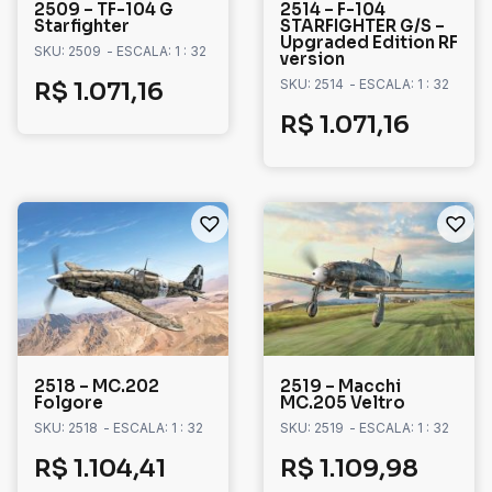
2509 – TF-104 G
2514 – F-104
Starfighter
STARFIGHTER G/S –
Upgraded Edition RF
SKU: 2509
- ESCALA: 1 : 32
version
SKU: 2514
- ESCALA: 1 : 32
R$
1.071,16
R$
1.071,16
2518 – MC.202
2519 – Macchi
Folgore
MC.205 Veltro
SKU: 2518
- ESCALA: 1 : 32
SKU: 2519
- ESCALA: 1 : 32
R$
1.104,41
R$
1.109,98