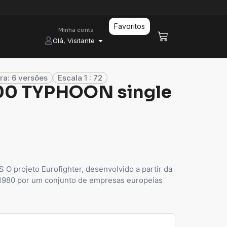
Favoritos
Minha conta
Olá, Visitante
ra: 6 versões
Escala 1 : 72
000 TYPHOON single
projeto Eurofighter, desenvolvido a partir da
1980 por um conjunto de empresas europeias