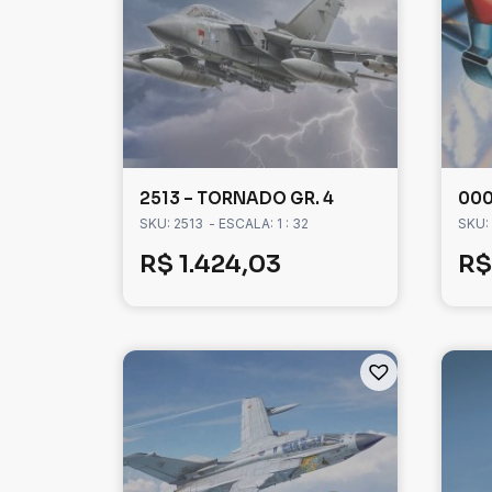
2513 – TORNADO GR. 4
000
SKU: 2513
- ESCALA: 1 : 32
SKU: 
R$
1.424,03
R$