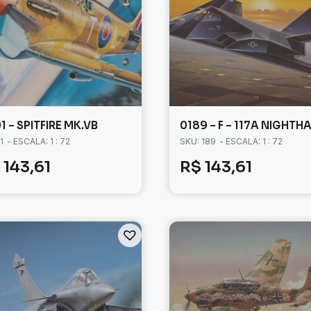
1 – SPITFIRE MK.VB
0189 – F – 117A NIGHT
1
- ESCALA: 1 : 72
SKU: 189
- ESCALA: 1 : 72
143,61
R$
143,61