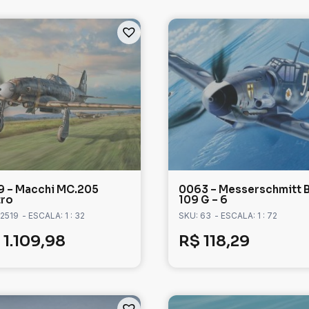
9 – Macchi MC.205
0063 – Messerschmitt B
tro
109 G – 6
 2519
- ESCALA: 1 : 32
SKU: 63
- ESCALA: 1 : 72
1.109,98
R$
118,29