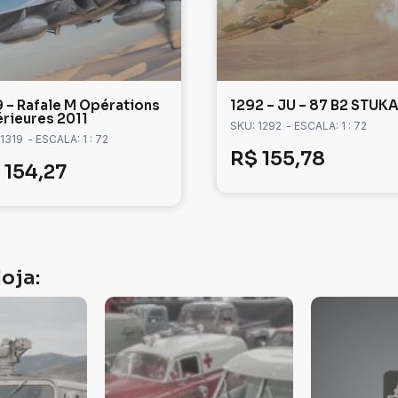
9 – Rafale M Opérations
1292 – JU – 87 B2 STUK
érieures 2011
SKU: 1292
- ESCALA: 1 : 72
 1319
- ESCALA: 1 : 72
R$
155,78
154,27
oja: