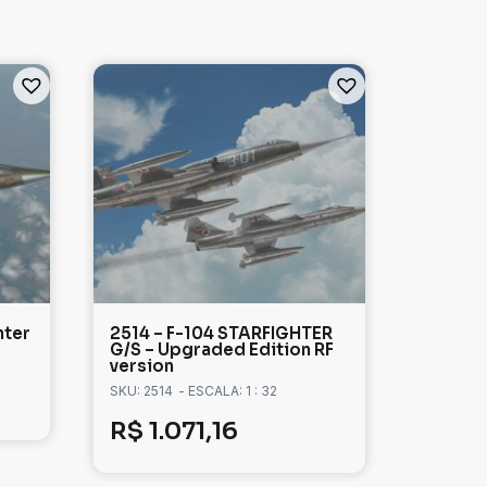
hter
2514 – F-104 STARFIGHTER
G/S – Upgraded Edition RF
version
SKU: 2514
- ESCALA: 1 : 32
R$
1.071,16