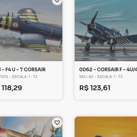
3 – F4 U – 7 CORSAIR
0062 – CORSAIR F – 4U/
 1313
- ESCALA: 1 : 72
SKU: 62
- ESCALA: 1 : 72
118,29
R$
123,61