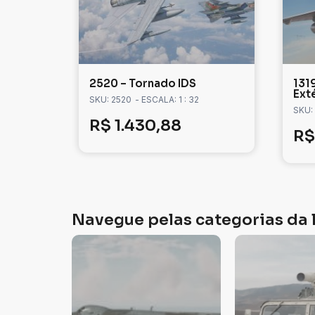
2520 – Tornado IDS
131
Ext
SKU: 2520
- ESCALA: 1 : 32
SKU:
R$
1.430,88
R$
Navegue pelas categorias da l