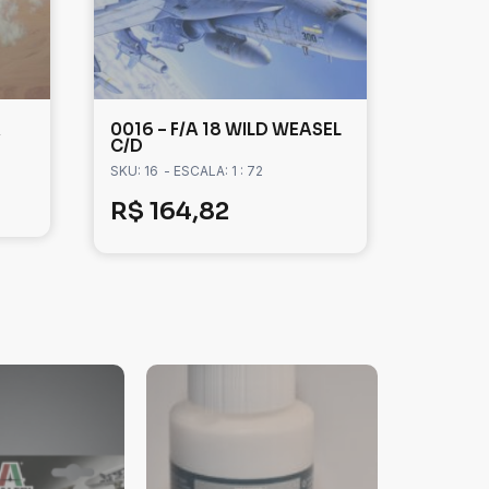
A
0016 – F/A 18 WILD WEASEL
C/D
SKU: 16
- ESCALA: 1 : 72
R$
164,82