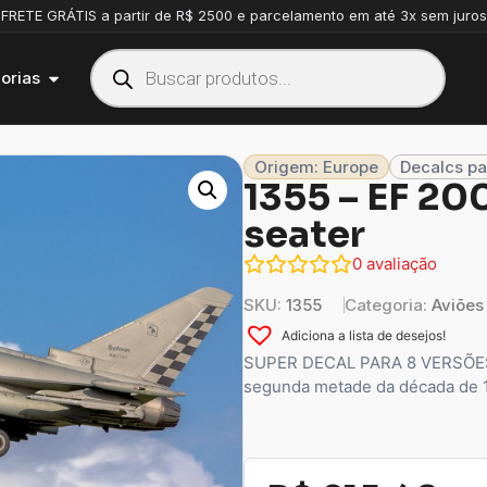
FRETE GRÁTIS a partir de R$ 2500 e parcelamento em até 3x sem juros
orias
Origem: Europe
Decalcs pa
1355 – EF 2
seater
0
avaliação
SKU:
1355
Categoria:
Aviões
Adiciona a lista de desejos!
SUPER DECAL PARA 8 VERSÕES O 
segunda metade da década de 