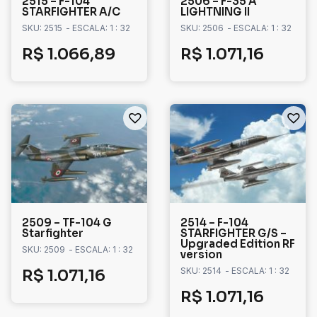
2515 – F-104
2506 – F-35 A
STARFIGHTER A/C
LIGHTNING II
SKU: 2515
- ESCALA: 1 : 32
SKU: 2506
- ESCALA: 1 : 32
R$
1.066,89
R$
1.071,16
2509 – TF-104 G
2514 – F-104
Starfighter
STARFIGHTER G/S –
Upgraded Edition RF
SKU: 2509
- ESCALA: 1 : 32
version
SKU: 2514
- ESCALA: 1 : 32
R$
1.071,16
R$
1.071,16