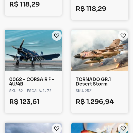
R$
118,29
R$
118,29
0062 – CORSAIR F –
TORNADO GR.1
4U/4B
Desert Storm
SKU: 62
- ESCALA: 1 : 72
SKU: 2521
R$
123,61
R$
1.296,94