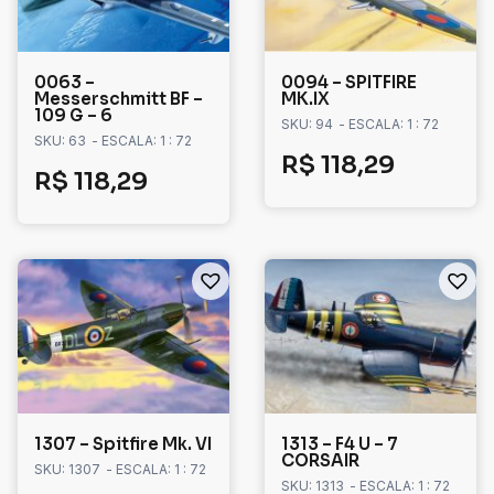
0063 –
0094 – SPITFIRE
Messerschmitt BF –
MK.IX
109 G – 6
SKU: 94
- ESCALA: 1 : 72
SKU: 63
- ESCALA: 1 : 72
R$
118,29
R$
118,29
1307 – Spitfire Mk. VI
1313 – F4 U – 7
CORSAIR
SKU: 1307
- ESCALA: 1 : 72
SKU: 1313
- ESCALA: 1 : 72