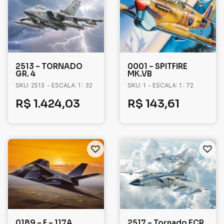
2513 – TORNADO
0001 – SPITFIRE
GR. 4
MK.VB
SKU: 2513
- ESCALA: 1 : 32
SKU: 1
- ESCALA: 1 : 72
R$
1.424,03
R$
143,61
0189 – F – 117A
2517 – Tornado ECR