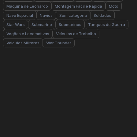
Maquina de Leonardo
Montagem Facil e Rapida
Moto
Nave Espacial
Navios
Sem categoria
Soldados
Star Wars
Submarino
Submarinos
Tanques de Guerra
Vagões e Locomotivas
Veículos de Trabalho
Veículos Militares
War Thunder