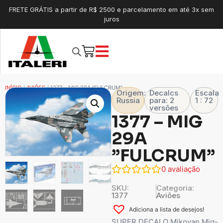
FRETE GRÁTIS a partir de R$ 2500 e parcelamento em até 3x sem
juros
INÍCIO
/
AVIÕES
/ 1377 – MIG 29A ”FULCRUM”
Origem:
Decalcs
Escala
Russia
para: 2
1 : 72
versões
1377 – MIG
29A
”FULCRUM”
0
avaliação
SKU:
Categoria:
1377
Aviões
Adiciona a lista de desejos!
SUPER DECALO Mikoyan Mig-