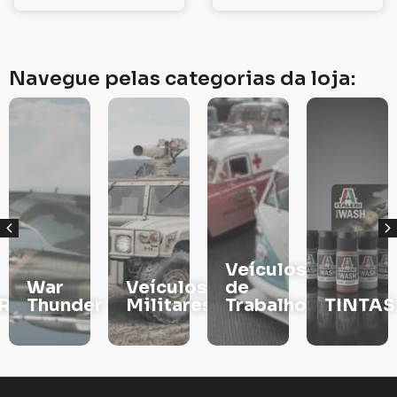
Navegue pelas categorias da loja:
Veículos
War
Veículos
de
RS
Thunder
Militares
Trabalho
TINTAS