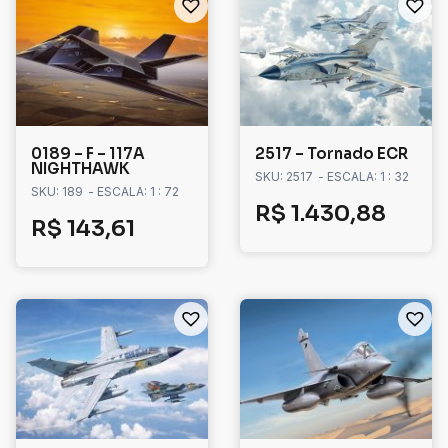
0189 – F – 117A
2517 – Tornado ECR
NIGHTHAWK
SKU: 2517
- ESCALA: 1 : 32
SKU: 189
- ESCALA: 1 : 72
R$
1.430,88
R$
143,61