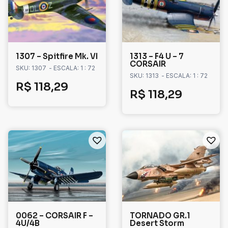
1307 – Spitfire Mk. VI
1313 – F4 U – 7
CORSAIR
SKU: 1307
- ESCALA: 1 : 72
SKU: 1313
- ESCALA: 1 : 72
R$
118,29
R$
118,29
0062 – CORSAIR F –
TORNADO GR.1
4U/4B
Desert Storm