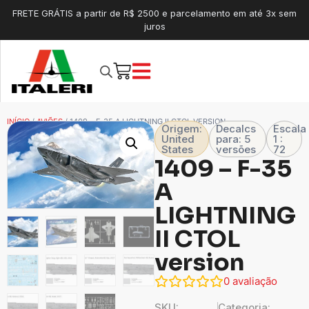
FRETE GRÁTIS a partir de R$ 2500 e parcelamento em até 3x sem
juros
INÍCIO
/
AVIÕES
/ 1409 – F-35 A LIGHTNING II CTOL VERSION
Origem:
Decalcs
Escala
United
para: 5
1 :
States
versões
72
1409 – F-35
A
LIGHTNING
II CTOL
version
0
avaliação
SKU:
Categoria: