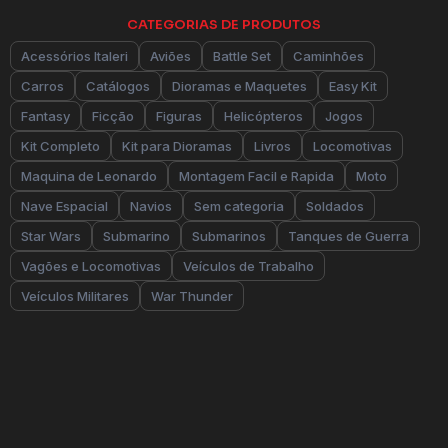
CATEGORIAS DE PRODUTOS
Acessórios Italeri
Aviões
Battle Set
Caminhões
Carros
Catálogos
Dioramas e Maquetes
Easy Kit
Fantasy
Ficção
Figuras
Helicópteros
Jogos
Kit Completo
Kit para Dioramas
Livros
Locomotivas
Maquina de Leonardo
Montagem Facil e Rapida
Moto
Nave Espacial
Navios
Sem categoria
Soldados
Star Wars
Submarino
Submarinos
Tanques de Guerra
Vagões e Locomotivas
Veículos de Trabalho
Veículos Militares
War Thunder