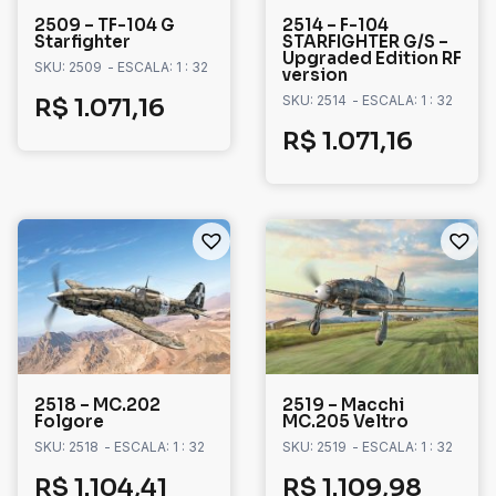
2509 – TF-104 G
2514 – F-104
Starfighter
STARFIGHTER G/S –
Upgraded Edition RF
SKU: 2509
- ESCALA: 1 : 32
version
SKU: 2514
- ESCALA: 1 : 32
R$
1.071,16
R$
1.071,16
2518 – MC.202
2519 – Macchi
Folgore
MC.205 Veltro
SKU: 2518
- ESCALA: 1 : 32
SKU: 2519
- ESCALA: 1 : 32
R$
1.104,41
R$
1.109,98