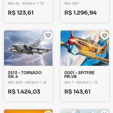
SKU: 62
- ESCALA: 1 : 72
SKU: 2521
R$
123,61
R$
1.296,94
2513 – TORNADO
0001 – SPITFIRE
GR. 4
MK.VB
SKU: 2513
- ESCALA: 1 : 32
SKU: 1
- ESCALA: 1 : 72
R$
1.424,03
R$
143,61