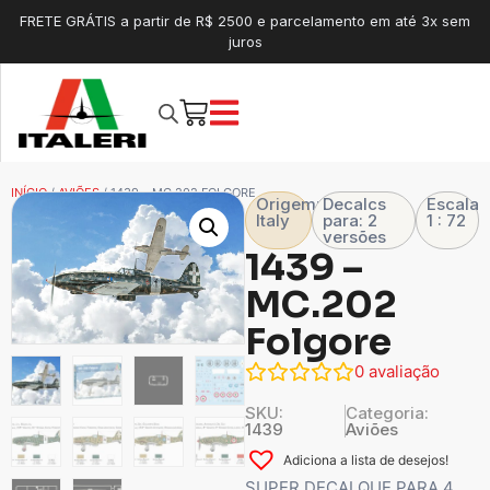
FRETE GRÁTIS a partir de R$ 2500 e parcelamento em até 3x sem
juros
INÍCIO
/
AVIÕES
/ 1439 – MC.202 FOLGORE
Origem:
Decalcs
Escala
Italy
para: 2
1 : 72
versões
1439 –
MC.202
Folgore
0
avaliação
SKU:
Categoria:
1439
Aviões
Adiciona a lista de desejos!
SUPER DECALQUE PARA 4