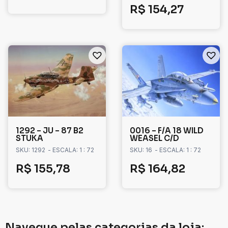
R$
154,27
1292 – JU – 87 B2
0016 – F/A 18 WILD
STUKA
WEASEL C/D
SKU: 1292
- ESCALA: 1 : 72
SKU: 16
- ESCALA: 1 : 72
R$
155,78
R$
164,82
Navegue pelas categorias da loja: