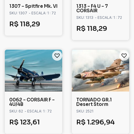
1307 – Spitfire Mk. VI
1313 – F4 U – 7
CORSAIR
SKU: 1307
- ESCALA: 1 : 72
SKU: 1313
- ESCALA: 1 : 72
R$
118,29
R$
118,29
0062 – CORSAIR F –
TORNADO GR.1
4U/4B
Desert Storm
SKU: 62
- ESCALA: 1 : 72
SKU: 2521
R$
123,61
R$
1.296,94