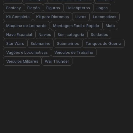
Fantasy
Ficção
Figuras
Helicópteros
Jogos
Kit Completo
Kit para Dioramas
Livros
Locomotivas
Maquina de Leonardo
Montagem Facil e Rapida
Moto
Nave Espacial
Navios
Sem categoria
Soldados
Star Wars
Submarino
Submarinos
Tanques de Guerra
Vagões e Locomotivas
Veículos de Trabalho
Veículos Militares
War Thunder