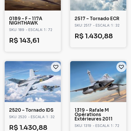
0189 – F – 117A
2517 – Tornado ECR
NIGHTHAWK
SKU: 2517
- ESCALA: 1 : 32
SKU: 189
- ESCALA: 1 : 72
R$
1.430,88
R$
143,61
2520 – Tornado IDS
1319 – Rafale M
Opérations
SKU: 2520
- ESCALA: 1 : 32
Extérieures 2011
SKU: 1319
- ESCALA: 1 : 72
R$
1.430,88