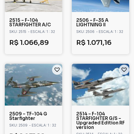
2515 – F-104
2506 – F-35 A
STARFIGHTER A/C
LIGHTNING II
SKU: 2515
- ESCALA: 1 : 32
SKU: 2506
- ESCALA: 1 : 32
R$
1.066,89
R$
1.071,16
2509 – TF-104 G
2514 – F-104
Starfighter
STARFIGHTER G/S –
Upgraded Edition RF
SKU: 2509
- ESCALA: 1 : 32
version