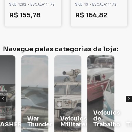
SKU: 1292
- ESCALA: 1 : 72
SKU: 16
- ESCALA: 1 : 72
R$
155,78
R$
164,82
Navegue pelas categorias da loja:
Veículos
War
Veículos
de
RS
Thunder
Militares
Trabalho
TINTAS