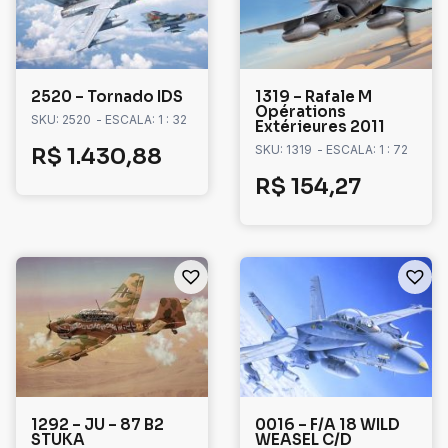
2520 – Tornado IDS
1319 – Rafale M
Opérations
SKU: 2520
- ESCALA: 1 : 32
Extérieures 2011
SKU: 1319
- ESCALA: 1 : 72
R$
1.430,88
R$
154,27
1292 – JU – 87 B2
0016 – F/A 18 WILD
STUKA
WEASEL C/D