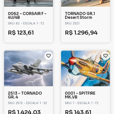
0062 – CORSAIR F –
TORNADO GR.1
4U/4B
Desert Storm
SKU: 62
- ESCALA: 1 : 72
SKU: 2521
R$
123,61
R$
1.296,94
2513 – TORNADO
0001 – SPITFIRE
GR. 4
MK.VB
SKU: 2513
- ESCALA: 1 : 32
SKU: 1
- ESCALA: 1 : 72
R$
1.424,03
R$
143,61