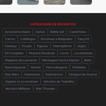
CATEGORIAS DE PRODUTOS
Acessórios Italeri
Aviões
Battle Set
Caminhões
Carros
Catálogos
Dioramas e Maquetes
Easy Kit
Fantasy
Ficção
Figuras
Helicópteros
Jogos
Kit Completo
Kit para Dioramas
Livros
Locomotivas
Maquina de Leonardo
Montagem Facil e Rapida
Moto
Nave Espacial
Navios
Sem categoria
Soldados
Star Wars
Submarino
Submarinos
Tanques de Guerra
Vagões e Locomotivas
Veículos de Trabalho
Veículos Militares
War Thunder