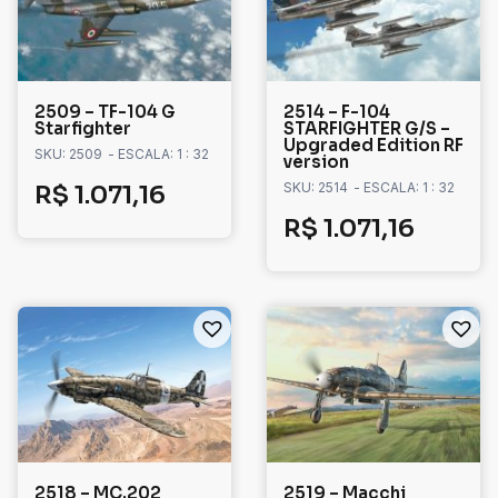
2509 – TF-104 G
2514 – F-104
Starfighter
STARFIGHTER G/S –
Upgraded Edition RF
SKU: 2509
- ESCALA: 1 : 32
version
SKU: 2514
- ESCALA: 1 : 32
R$
1.071,16
R$
1.071,16
2518 – MC.202
2519 – Macchi