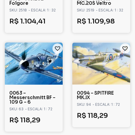
Folgore
MC.205 Veltro
SKU: 2518
- ESCALA: 1 : 32
SKU: 2519
- ESCALA: 1 : 32
R$
1.104,41
R$
1.109,98
0063 –
0094 – SPITFIRE
Messerschmitt BF –
MK.IX
109 G – 6
SKU: 94
- ESCALA: 1 : 72
SKU: 63
- ESCALA: 1 : 72
R$
118,29
R$
118,29