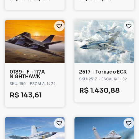
0189 – F – 117A
2517 – Tornado ECR
NIGHTHAWK
SKU: 2517
- ESCALA: 1 : 32
SKU: 189
- ESCALA: 1 : 72
R$
1.430,88
R$
143,61