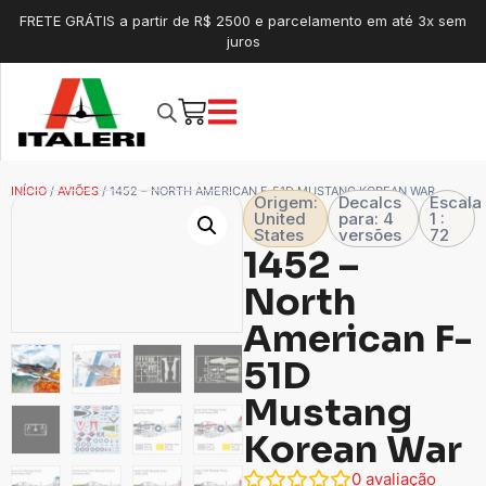
FRETE GRÁTIS a partir de R$ 2500 e parcelamento em até 3x sem
juros
INÍCIO
/
AVIÕES
/ 1452 – NORTH AMERICAN F-51D MUSTANG KOREAN WAR
Origem:
Decalcs
Escala
United
para: 4
1 :
States
versões
72
1452 –
North
American F-
51D
Mustang
Korean War
0
avaliação