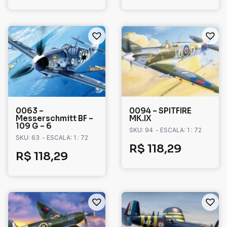
0063 –
0094 – SPITFIRE
Messerschmitt BF –
MK.IX
109 G – 6
SKU: 94
- ESCALA: 1 : 72
SKU: 63
- ESCALA: 1 : 72
R$
118,29
R$
118,29