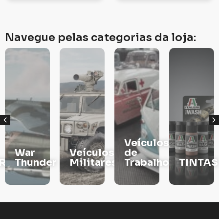
Navegue pelas categorias da loja:
Veículos
War
Veículos
de
RS
Thunder
Militares
Trabalho
TINTAS