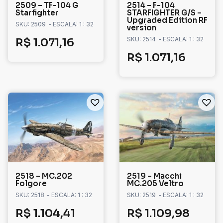
2509 – TF-104 G
2514 – F-104
Starfighter
STARFIGHTER G/S –
Upgraded Edition RF
SKU: 2509
- ESCALA: 1 : 32
version
SKU: 2514
- ESCALA: 1 : 32
R$
1.071,16
R$
1.071,16
2518 – MC.202
2519 – Macchi
Folgore
MC.205 Veltro
SKU: 2518
- ESCALA: 1 : 32
SKU: 2519
- ESCALA: 1 : 32
R$
1.104,41
R$
1.109,98