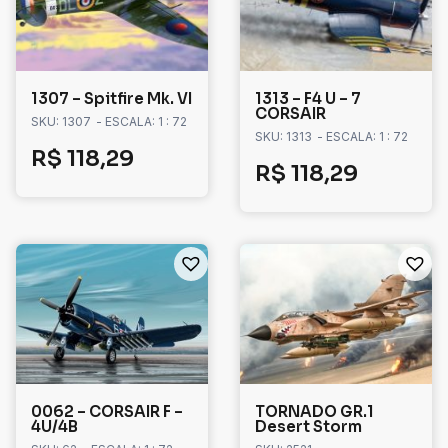
1307 – Spitfire Mk. VI
1313 – F4 U – 7
CORSAIR
SKU: 1307
- ESCALA: 1 : 72
SKU: 1313
- ESCALA: 1 : 72
R$
118,29
R$
118,29
0062 – CORSAIR F –
TORNADO GR.1
4U/4B
Desert Storm