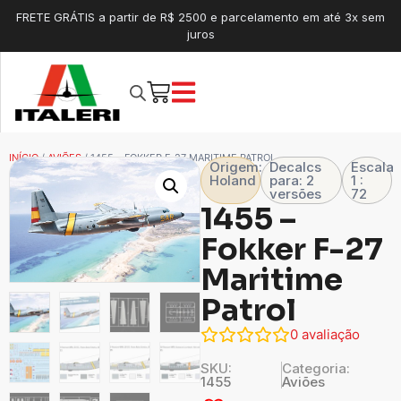
FRETE GRÁTIS a partir de R$ 2500 e parcelamento em até 3x sem
juros
INÍCIO
/
AVIÕES
/ 1455 – FOKKER F-27 MARITIME PATROL
Origem:
Decalcs
Escala
Holand
para: 2
1 :
versões
72
1455 –
Fokker F-27
Maritime
Patrol
0
avaliação
SKU:
Categoria:
1455
Aviões