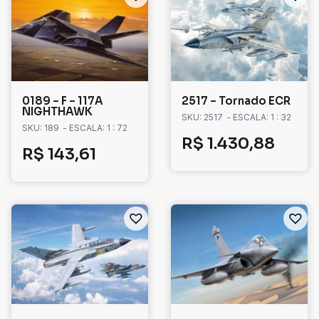
0189 – F – 117A
2517 – Tornado ECR
NIGHTHAWK
SKU: 2517
- ESCALA: 1 : 32
SKU: 189
- ESCALA: 1 : 72
R$
1.430,88
R$
143,61