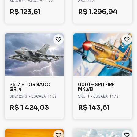
SKU: 62
- ESCALA: 1 : 72
SKU: 2521
R$
123,61
R$
1.296,94
2513 – TORNADO
0001 – SPITFIRE
GR. 4
MK.VB
SKU: 2513
- ESCALA: 1 : 32
SKU: 1
- ESCALA: 1 : 72
R$
1.424,03
R$
143,61