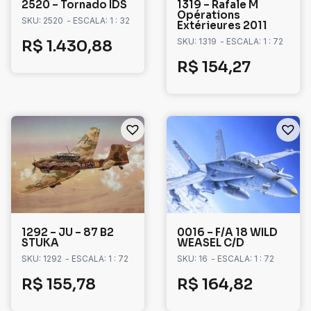
2520 – Tornado IDS
1319 – Rafale M
Opérations
SKU: 2520
- ESCALA: 1 : 32
Extérieures 2011
SKU: 1319
- ESCALA: 1 : 72
R$
1.430,88
R$
154,27
1292 – JU – 87 B2
0016 – F/A 18 WILD
STUKA
WEASEL C/D
SKU: 1292
- ESCALA: 1 : 72
SKU: 16
- ESCALA: 1 : 72
R$
155,78
R$
164,82