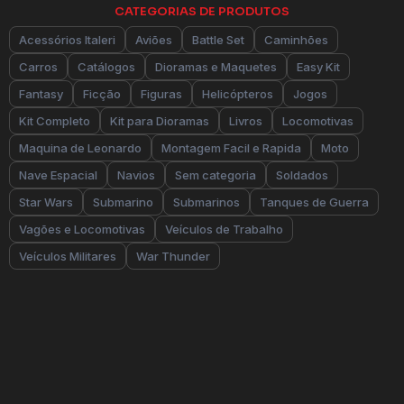
CATEGORIAS DE PRODUTOS
Acessórios Italeri
Aviões
Battle Set
Caminhões
Carros
Catálogos
Dioramas e Maquetes
Easy Kit
Fantasy
Ficção
Figuras
Helicópteros
Jogos
Kit Completo
Kit para Dioramas
Livros
Locomotivas
Maquina de Leonardo
Montagem Facil e Rapida
Moto
Nave Espacial
Navios
Sem categoria
Soldados
Star Wars
Submarino
Submarinos
Tanques de Guerra
Vagões e Locomotivas
Veículos de Trabalho
Veículos Militares
War Thunder