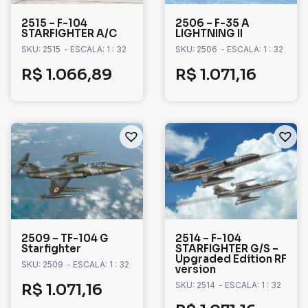
2515 – F-104
2506 – F-35 A
STARFIGHTER A/C
LIGHTNING II
SKU: 2515
- ESCALA: 1 : 32
SKU: 2506
- ESCALA: 1 : 32
R$
1.066,89
R$
1.071,16
2509 – TF-104 G
2514 – F-104
Starfighter
STARFIGHTER G/S –
Upgraded Edition RF
SKU: 2509
- ESCALA: 1 : 32
version
SKU: 2514
- ESCALA: 1 : 32
R$
1.071,16