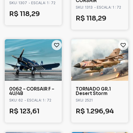
CORSAIR
SKU: 1307
- ESCALA: 1 : 72
SKU: 1313
- ESCALA: 1 : 72
R$
118,29
R$
118,29
0062 – CORSAIR F –
TORNADO GR.1
4U/4B
Desert Storm
SKU: 62
- ESCALA: 1 : 72
SKU: 2521
R$
123,61
R$
1.296,94