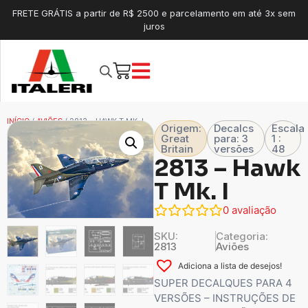
FRETE GRÁTIS a partir de R$ 2500 e parcelamento em até 3x sem
juros
INÍCIO
/
AVIÕES
/ 2813 – HAWK T MK. I
Origem:
Decalcs
Escala
Great
para: 3
1 :
Britain
versões
48
2813 – Hawk
T Mk. I
0
avaliação
SKU:
Categoria:
2813
Aviões
Adiciona a lista de desejos!
SUPER DECALQUES PARA 4
VERSÕES – INSTRUÇÕES DE