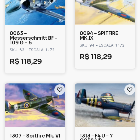
0063 –
0094 – SPITFIRE
Messerschmitt BF –
MK.IX
109 G – 6
SKU: 94
- ESCALA: 1 : 72
SKU: 63
- ESCALA: 1 : 72
R$
118,29
R$
118,29
1307 – Spitfire Mk. VI
1313 – F4 U – 7