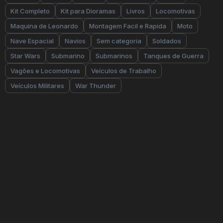
Kit Completo
Kit para Dioramas
Livros
Locomotivas
Maquina de Leonardo
Montagem Facil e Rapida
Moto
Nave Espacial
Navios
Sem categoria
Soldados
Star Wars
Submarino
Submarinos
Tanques de Guerra
Vagões e Locomotivas
Veículos de Trabalho
Veículos Militares
War Thunder