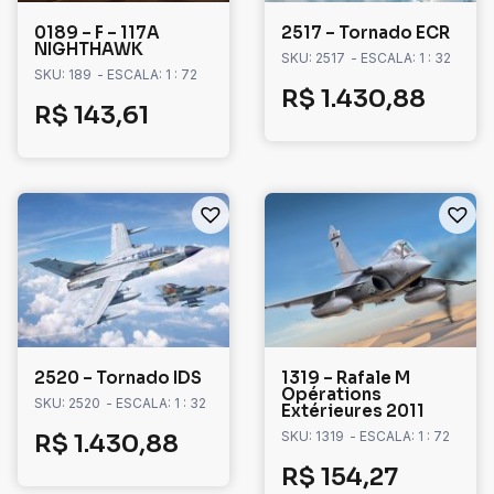
0189 – F – 117A
2517 – Tornado ECR
NIGHTHAWK
SKU: 2517
- ESCALA: 1 : 32
SKU: 189
- ESCALA: 1 : 72
R$
1.430,88
R$
143,61
2520 – Tornado IDS
1319 – Rafale M
Opérations
SKU: 2520
- ESCALA: 1 : 32
Extérieures 2011
SKU: 1319
- ESCALA: 1 : 72
R$
1.430,88
R$
154,27