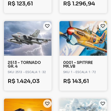
R$
123,61
R$
1.296,94
2513 – TORNADO
0001 – SPITFIRE
GR. 4
MK.VB
SKU: 2513
- ESCALA: 1 : 32
SKU: 1
- ESCALA: 1 : 72
R$
1.424,03
R$
143,61