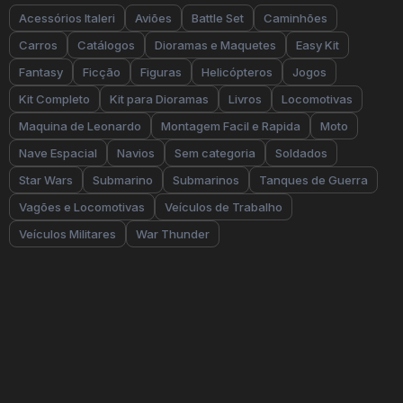
Acessórios Italeri
Aviões
Battle Set
Caminhões
Carros
Catálogos
Dioramas e Maquetes
Easy Kit
Fantasy
Ficção
Figuras
Helicópteros
Jogos
Kit Completo
Kit para Dioramas
Livros
Locomotivas
Maquina de Leonardo
Montagem Facil e Rapida
Moto
Nave Espacial
Navios
Sem categoria
Soldados
Star Wars
Submarino
Submarinos
Tanques de Guerra
Vagões e Locomotivas
Veículos de Trabalho
Veículos Militares
War Thunder