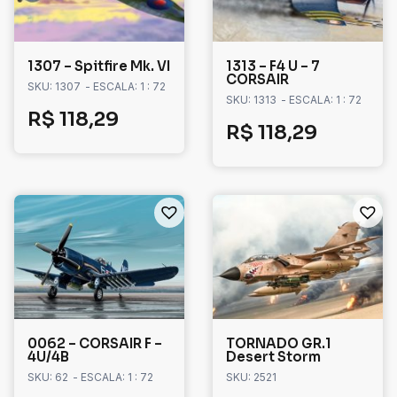
1307 – Spitfire Mk. VI
1313 – F4 U – 7
CORSAIR
SKU: 1307
- ESCALA: 1 : 72
SKU: 1313
- ESCALA: 1 : 72
R$
118,29
R$
118,29
0062 – CORSAIR F –
TORNADO GR.1
4U/4B
Desert Storm
SKU: 62
- ESCALA: 1 : 72
SKU: 2521