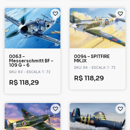
0063 –
0094 – SPITFIRE
Messerschmitt BF –
MK.IX
109 G – 6
SKU: 94
- ESCALA: 1 : 72
SKU: 63
- ESCALA: 1 : 72
R$
118,29
R$
118,29