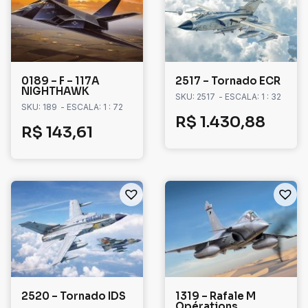
0189 – F – 117A
2517 – Tornado ECR
NIGHTHAWK
SKU: 2517
- ESCALA: 1 : 32
SKU: 189
- ESCALA: 1 : 72
R$
1.430,88
R$
143,61
2520 – Tornado IDS
1319 – Rafale M
Opérations