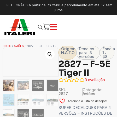
FRETE GRÁTIS a partir de R$ 2500 e parcelamento em até 3x sem
juros
INÍCIO
/
AVIÕES
/ 2827 – F-5E TIGER II
Origem:
Decalcs
Escala
N.A.T.O.
para: 3
1 :
versões
48
2827 – F-5E
Tiger II
0
avaliação
SKU:
Categoria:
2827
Aviões
Adiciona a lista de desejos!
SUPER DECALQUES PARA 4
VERSÕES – INSTRUÇÕES DE