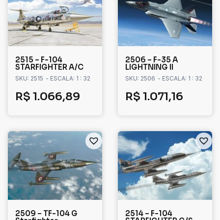
2515 – F-104
2506 – F-35 A
STARFIGHTER A/C
LIGHTNING II
SKU: 2515
- ESCALA: 1 : 32
SKU: 2506
- ESCALA: 1 : 32
R$
1.066,89
R$
1.071,16
2509 – TF-104 G
2514 – F-104