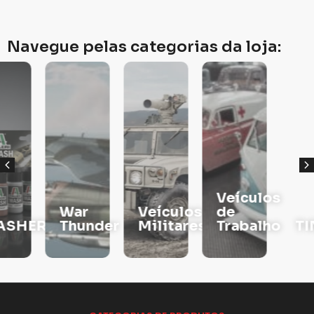
Navegue pelas categorias da loja:
Veículos
War
Veículos
de
RS
Thunder
Militares
Trabalho
TINTAS