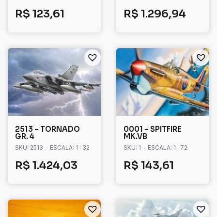
R$
123,61
R$
1.296,94
2513 – TORNADO
0001 – SPITFIRE
GR. 4
MK.VB
SKU: 2513
- ESCALA: 1 : 32
SKU: 1
- ESCALA: 1 : 72
R$
1.424,03
R$
143,61