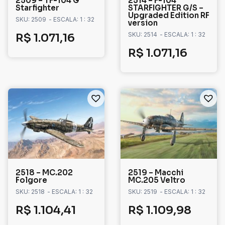
2509 – TF-104 G
2514 – F-104
Starfighter
STARFIGHTER G/S –
Upgraded Edition RF
SKU: 2509
- ESCALA: 1 : 32
version
SKU: 2514
- ESCALA: 1 : 32
R$
1.071,16
R$
1.071,16
2518 – MC.202
2519 – Macchi
Folgore
MC.205 Veltro
SKU: 2518
- ESCALA: 1 : 32
SKU: 2519
- ESCALA: 1 : 32
R$
1.104,41
R$
1.109,98