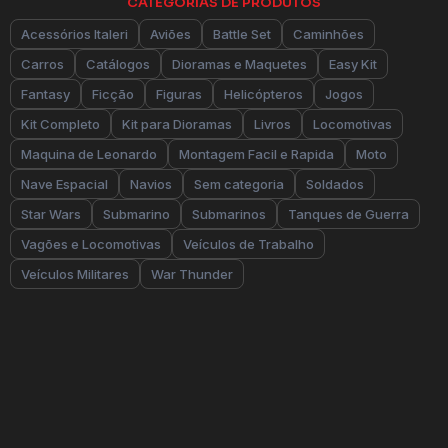
CATEGORIAS DE PRODUTOS
Acessórios Italeri
Aviões
Battle Set
Caminhões
Carros
Catálogos
Dioramas e Maquetes
Easy Kit
Fantasy
Ficção
Figuras
Helicópteros
Jogos
Kit Completo
Kit para Dioramas
Livros
Locomotivas
Maquina de Leonardo
Montagem Facil e Rapida
Moto
Nave Espacial
Navios
Sem categoria
Soldados
Star Wars
Submarino
Submarinos
Tanques de Guerra
Vagões e Locomotivas
Veículos de Trabalho
Veículos Militares
War Thunder