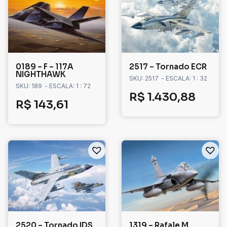
0189 – F – 117A
2517 – Tornado ECR
NIGHTHAWK
SKU: 2517
- ESCALA: 1 : 32
SKU: 189
- ESCALA: 1 : 72
R$
1.430,88
R$
143,61
2520 – Tornado IDS
1319 – Rafale M