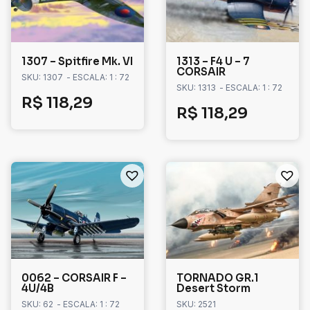
1307 – Spitfire Mk. VI
1313 – F4 U – 7
CORSAIR
SKU: 1307
- ESCALA: 1 : 72
SKU: 1313
- ESCALA: 1 : 72
R$
118,29
R$
118,29
0062 – CORSAIR F –
TORNADO GR.1
4U/4B
Desert Storm
SKU: 62
- ESCALA: 1 : 72
SKU: 2521