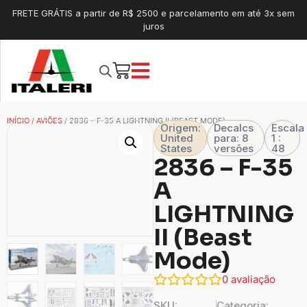
FRETE GRÁTIS a partir de R$ 2500 e parcelamento em até 3x sem
juros
INÍCIO
/
AVIÕES
/ 2836 – F-35 A LIGHTNING II (BEAST MODE)
Origem:
Decalcs
Escala
United
para: 8
1 :
States
versões
48
2836 – F-35
A
LIGHTNING
II (Beast
Mode)
0
avaliação
SKU:
Categoria: