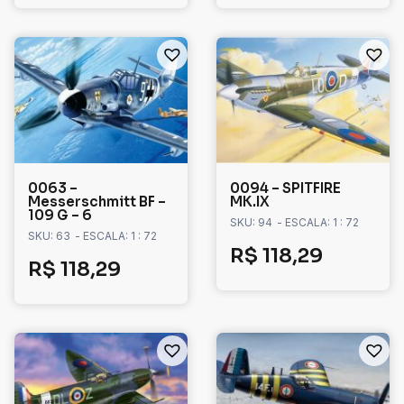
0063 –
0094 – SPITFIRE
Messerschmitt BF –
MK.IX
109 G – 6
SKU: 94
- ESCALA: 1 : 72
SKU: 63
- ESCALA: 1 : 72
R$
118,29
R$
118,29