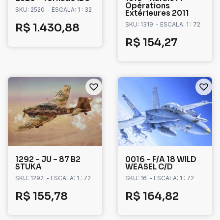
Opérations
SKU: 2520
- ESCALA: 1 : 32
Extérieures 2011
SKU: 1319
- ESCALA: 1 : 72
R$
1.430,88
R$
154,27
1292 – JU – 87 B2
0016 – F/A 18 WILD
STUKA
WEASEL C/D
SKU: 1292
- ESCALA: 1 : 72
SKU: 16
- ESCALA: 1 : 72
R$
155,78
R$
164,82