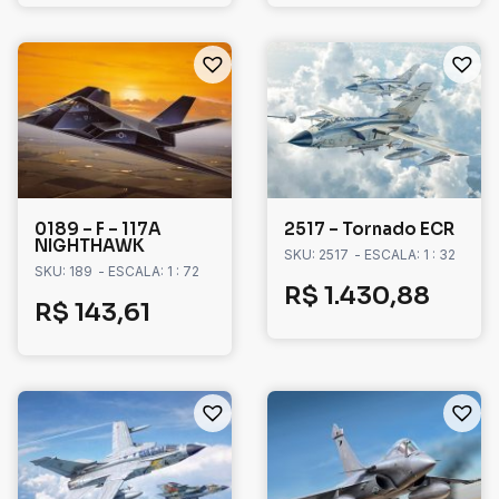
0189 – F – 117A
2517 – Tornado ECR
NIGHTHAWK
SKU: 2517
- ESCALA: 1 : 32
SKU: 189
- ESCALA: 1 : 72
R$
1.430,88
R$
143,61