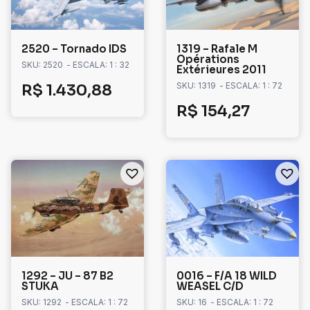
2520 – Tornado IDS
1319 – Rafale M
Opérations
SKU: 2520
- ESCALA: 1 : 32
Extérieures 2011
SKU: 1319
- ESCALA: 1 : 72
R$
1.430,88
R$
154,27
1292 – JU – 87 B2
0016 – F/A 18 WILD
STUKA
WEASEL C/D
SKU: 1292
- ESCALA: 1 : 72
SKU: 16
- ESCALA: 1 : 72