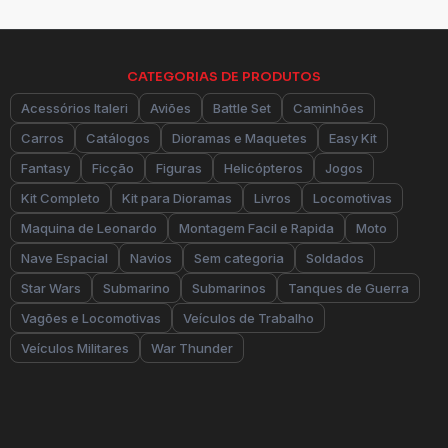
CATEGORIAS DE PRODUTOS
Acessórios Italeri
Aviões
Battle Set
Caminhões
Carros
Catálogos
Dioramas e Maquetes
Easy Kit
Fantasy
Ficção
Figuras
Helicópteros
Jogos
Kit Completo
Kit para Dioramas
Livros
Locomotivas
Maquina de Leonardo
Montagem Facil e Rapida
Moto
Nave Espacial
Navios
Sem categoria
Soldados
Star Wars
Submarino
Submarinos
Tanques de Guerra
Vagões e Locomotivas
Veículos de Trabalho
Veículos Militares
War Thunder