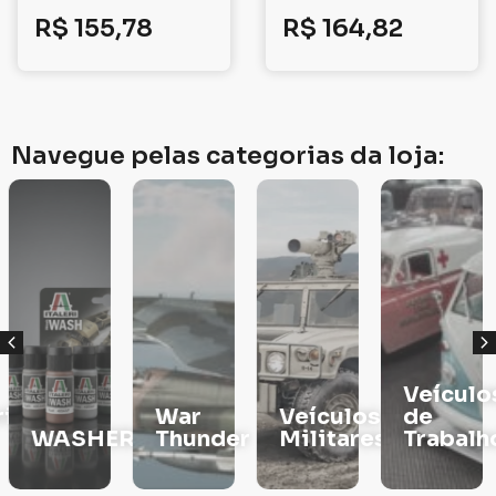
R$
155,78
R$
164,82
Navegue pelas categorias da loja:
Veículos
War
Veículos
de
RS
Thunder
Militares
Trabalho
TINTAS