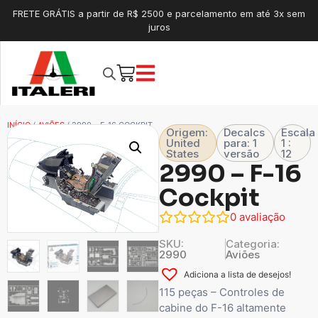
FRETE GRÁTIS a partir de R$ 2500 e parcelamento em até 3x sem
juros
INÍCIO
/
AVIÕES
/ 2990 – F-16 COCKPIT
Origem:
Decalcs
Escala
United
para: 1
1 :
States
versão
12
2990 – F-16
Cockpit
0
avaliação
SKU:
Categoria:
2990
Aviões
Adiciona a lista de desejos!
115 peças – Controles de
cabine do F-16 altamente