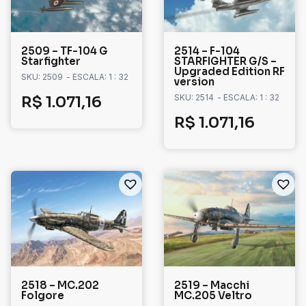
2509 – TF-104 G
2514 – F-104
Starfighter
STARFIGHTER G/S –
Upgraded Edition RF
SKU: 2509
- ESCALA: 1 : 32
version
SKU: 2514
- ESCALA: 1 : 32
R$
1.071,16
R$
1.071,16
2518 – MC.202
2519 – Macchi
Folgore
MC.205 Veltro