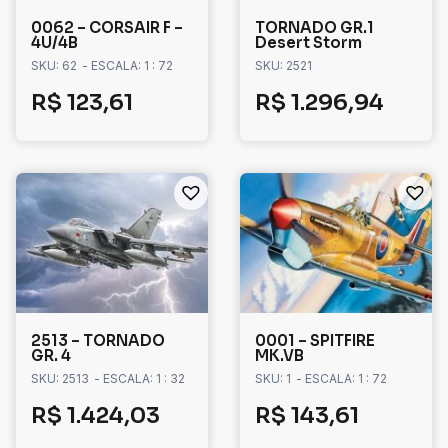
0062 – CORSAIR F –
TORNADO GR.1
4U/4B
Desert Storm
SKU: 62
- ESCALA: 1 : 72
SKU: 2521
R$
123,61
R$
1.296,94
2513 – TORNADO
0001 – SPITFIRE
GR. 4
MK.VB
SKU: 2513
- ESCALA: 1 : 32
SKU: 1
- ESCALA: 1 : 72
R$
1.424,03
R$
143,61