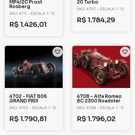
MP4/2C Prost
20 Turbo
Rosberg
SKU: 4707
- ESCALA: 1 : 12
SKU: 4711
- ESCALA: 1 : 12
R$
1.784,29
R$
1.426,01
4702 – FIAT 806
4708 – Alfa Romeo
GRAND PRIX
8C 2300 Roadster
SKU: 4702
- ESCALA: 1 : 12
SKU: 4708
- ESCALA: 1 : 12
R$
1.790,81
R$
1.796,02