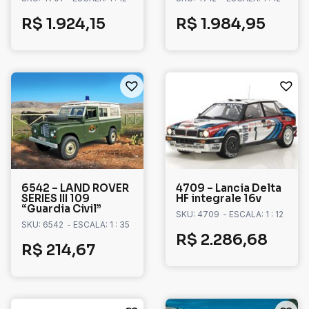
R$
1.924,15
R$
1.984,95
6542 – LAND ROVER
4709 – Lancia Delta
SERIES III 109
HF integrale 16v
“Guardia Civil”
SKU: 4709
- ESCALA: 1 : 12
SKU: 6542
- ESCALA: 1 : 35
R$
2.286,68
R$
214,67