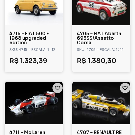
4715 – FIAT 500 F
4705 – FIAT Abarth
1968 upgraded
695SS/Assetto
edition
Corsa
SKU: 4715
- ESCALA: 1 : 12
SKU: 4705
- ESCALA: 1 : 12
R$
1.323,39
R$
1.380,30
4711 – Mc Laren
4707 – RENAULT RE