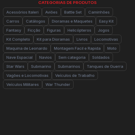
CATEGORIAS DE PRODUTOS
Acessórios Italeri
Aviões
Battle Set
Caminhões
Carros
Catálogos
Dioramas e Maquetes
Easy Kit
Fantasy
Ficção
Figuras
Helicópteros
Jogos
Kit Completo
Kit para Dioramas
Livros
Locomotivas
Maquina de Leonardo
Montagem Facil e Rapida
Moto
Nave Espacial
Navios
Sem categoria
Soldados
Star Wars
Submarino
Submarinos
Tanques de Guerra
Vagões e Locomotivas
Veículos de Trabalho
Veículos Militares
War Thunder