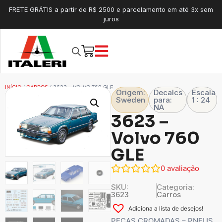
FRETE GRÁTIS a partir de R$ 2500 e parcelamento em até 3x sem
juros
INÍCIO
/
CARROS
/ 3623 – VOLVO 760 GLE
Origem:
Decalcs
Escala
Sweden
para:
1 : 24
NA
3623 –
Volvo 760
GLE
0
avaliação
SKU:
Categoria:
3623
Carros
Adiciona a lista de desejos!
PEÇAS CROMADAS – PNEUS