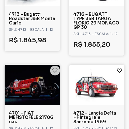
4713 – Bugatti
4716 – BUGATTI
Roadster 35B Monte
TYPE 35B TARGA
Carlo
FLORIO 29 MONACO
GP 30
SKU: 4713
- ESCALA: 1 : 12
SKU: 4716
- ESCALA: 1 : 12
R$
1.845,98
R$
1.855,20
4701 – FIAT
4712 – Lancia Delta
MEFISTOFELE 21706
HF Integrale
c.c.
Sanremo 1989
SKU: 4701
- ESCALA: 1 : 12
SKU: 4712
- ESCALA: 1 : 12