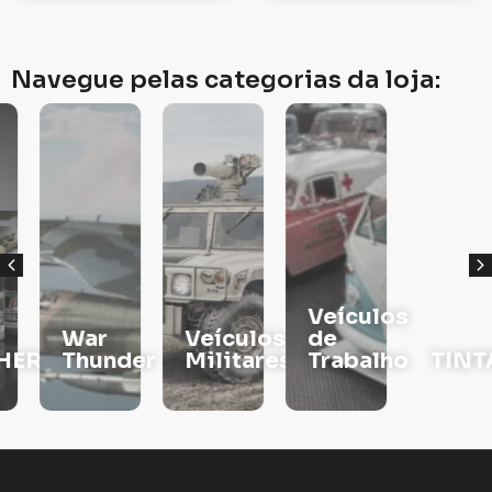
Navegue pelas categorias da loja:
Veículos
War
Veículos
de
RS
Thunder
Militares
Trabalho
TINTAS