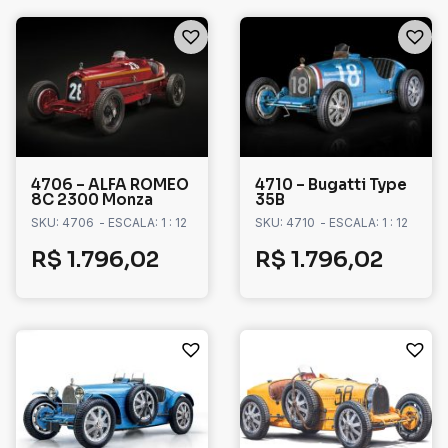
4706 – ALFA ROMEO
4710 – Bugatti Type
8C 2300 Monza
35B
SKU: 4706
- ESCALA: 1 : 12
SKU: 4710
- ESCALA: 1 : 12
R$
1.796,02
R$
1.796,02