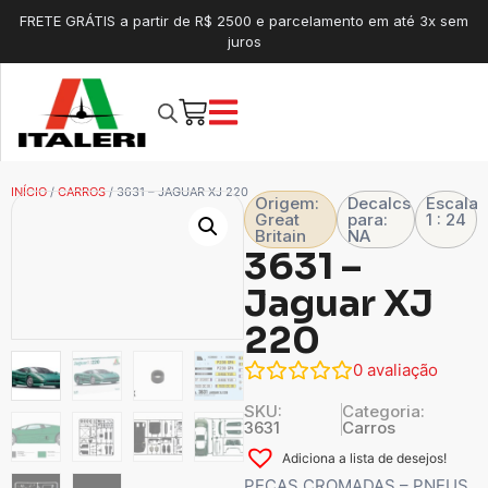
FRETE GRÁTIS a partir de R$ 2500 e parcelamento em até 3x sem
juros
INÍCIO
/
CARROS
/ 3631 – JAGUAR XJ 220
Origem:
Decalcs
Escala
Great
para:
1 : 24
Britain
NA
3631 –
Jaguar XJ
220
0
avaliação
SKU:
Categoria:
3631
Carros
Adiciona a lista de desejos!
PEÇAS CROMADAS – PNEUS