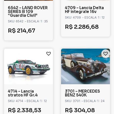
6542 – LAND ROVER
4709 – Lancia Delta
SERIES III 109
HF integrale 16v
“Guardia Civil”
SKU: 4709
- ESCALA: 1 : 12
SKU: 6542
- ESCALA: 1 : 35
R$
2.286,68
R$
214,67
4714 – Lancia
3701 – MERCEDES
stratos HF Gr.4
BENZ 540K
SKU: 4714
- ESCALA: 1 : 12
SKU: 3701
- ESCALA: 1 : 24
R$
2.338,53
R$
304,08