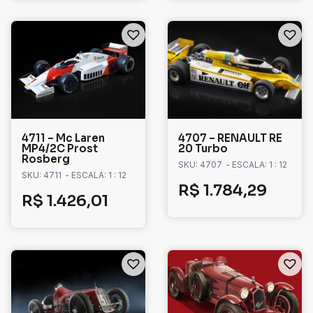
4711 – Mc Laren
4707 – RENAULT RE
MP4/2C Prost
20 Turbo
Rosberg
SKU: 4707
- ESCALA: 1 : 12
SKU: 4711
- ESCALA: 1 : 12
R$
1.784,29
R$
1.426,01