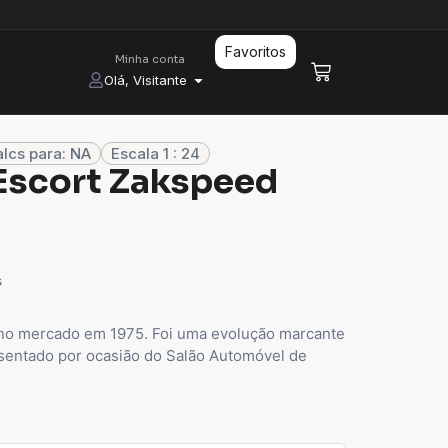
Favoritos
Minha conta
Olá, Visitante
lcs para: NA
Escala 1 : 24
Escort Zakspeed
s
o no mercado em 1975. Foi uma evolução marcante
esentado por ocasião do Salão Automóvel de