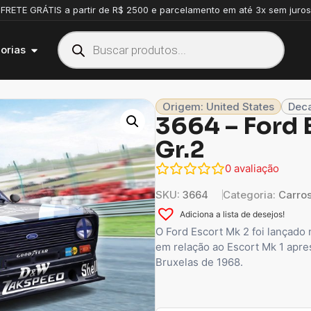
FRETE GRÁTIS a partir de R$ 2500 e parcelamento em até 3x sem juros
orias
Origem: United States
Deca
3664 – Ford 
Gr.2
0
avaliação
SKU:
3664
Categoria:
Carro
Adiciona a lista de desejos!
O Ford Escort Mk 2 foi lançad
em relação ao Escort Mk 1 apr
Bruxelas de 1968.