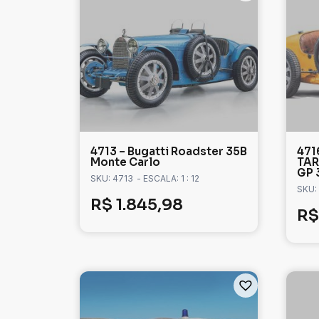
4713 – Bugatti Roadster 35B
471
Monte Carlo
TAR
GP 
SKU: 4713
- ESCALA: 1 : 12
SKU:
R$
1.845,98
R$