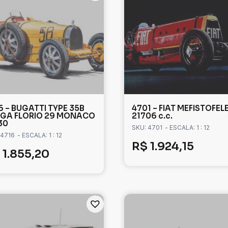
6 – BUGATTI TYPE 35B
4701 – FIAT MEFISTOFEL
GA FLORIO 29 MONACO
21706 c.c.
30
SKU: 4701
- ESCALA: 1 : 12
 4716
- ESCALA: 1 : 12
R$
1.924,15
1.855,20