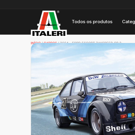
Todos os produtos
Categ
INÍCIO
/
CARROS
/ 3664 – FORD ESCORT ZAKSPEED GR.2