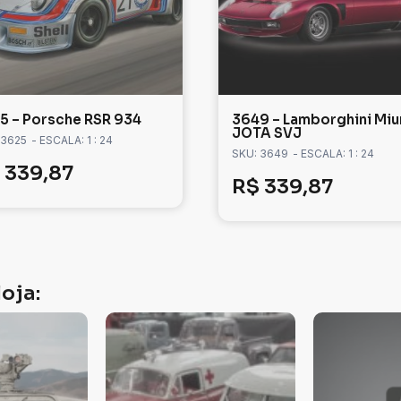
5 – Porsche RSR 934
3649 – Lamborghini Miu
JOTA SVJ
 3625
- ESCALA: 1 : 24
SKU: 3649
- ESCALA: 1 : 24
339,87
R$
339,87
oja: