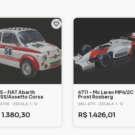
5 – FIAT Abarth
4711 – Mc Laren MP4/2C
SS/Assetto Corsa
Prost Rosberg
 4705
- ESCALA: 1 : 12
SKU: 4711
- ESCALA: 1 : 12
1.380,30
R$
1.426,01