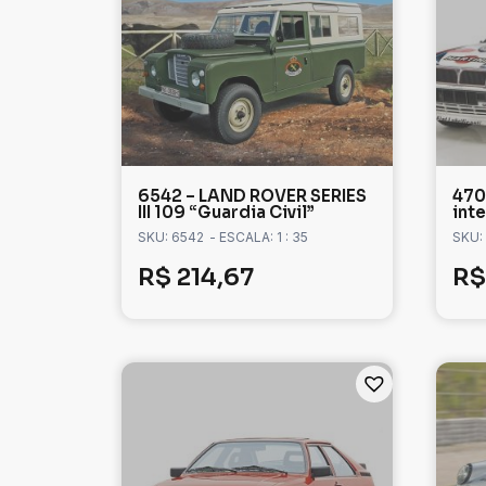
6542 – LAND ROVER SERIES
470
III 109 “Guardia Civil”
int
SKU: 6542
- ESCALA: 1 : 35
SKU:
R$
214,67
R$