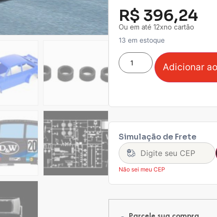
R$
396,24
Ou em até 12xno cartão
13 em estoque
Adicionar ao
Simulação de Frete
Não sei meu CEP
Parcele sua compra