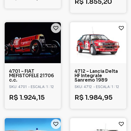
R$
1.855,20
4701 – FIAT
4712 – Lancia Delta
MEFISTOFELE 21706
HF Integrale
c.c.
Sanremo 1989
SKU: 4701
- ESCALA: 1 : 12
SKU: 4712
- ESCALA: 1 : 12
R$
1.924,15
R$
1.984,95