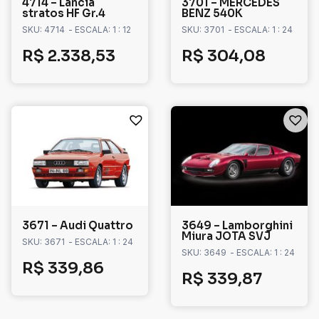
4714 – Lancia
3701 – MERCEDES
stratos HF Gr.4
BENZ 540K
SKU: 4714
- ESCALA: 1 : 12
SKU: 3701
- ESCALA: 1 : 24
R$
2.338,53
R$
304,08
3671 – Audi Quattro
3649 – Lamborghini
Miura JOTA SVJ
SKU: 3671
- ESCALA: 1 : 24
SKU: 3649
- ESCALA: 1 : 24
R$
339,86
R$
339,87