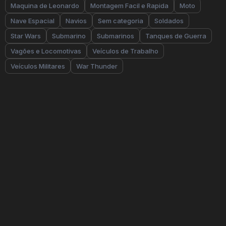
Maquina de Leonardo
Montagem Facil e Rapida
Moto
Nave Espacial
Navios
Sem categoria
Soldados
Star Wars
Submarino
Submarinos
Tanques de Guerra
Vagões e Locomotivas
Veículos de Trabalho
Veículos Militares
War Thunder