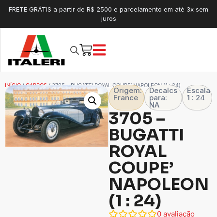
FRETE GRÁTIS a partir de R$ 2500 e parcelamento em até 3x sem
juros
INÍCIO
/
CARROS
/ 3705 – BUGATTI ROYAL COUPE’ NAPOLEON (1 : 24)
Origem:
Decalcs
Escala
France
para:
1 : 24
NA
3705 –
BUGATTI
ROYAL
COUPE’
NAPOLEON
(1 : 24)
0
avaliação