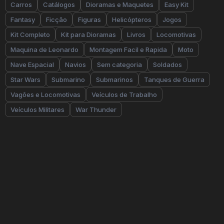
Carros
Catálogos
Dioramas e Maquetes
Easy Kit
Fantasy
Ficção
Figuras
Helicópteros
Jogos
Kit Completo
Kit para Dioramas
Livros
Locomotivas
Maquina de Leonardo
Montagem Facil e Rapida
Moto
Nave Espacial
Navios
Sem categoria
Soldados
Star Wars
Submarino
Submarinos
Tanques de Guerra
Vagões e Locomotivas
Veículos de Trabalho
Veículos Militares
War Thunder