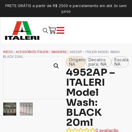
FRETE GRÁTIS a partir de R$ 2500 e parcelamento em até 3x sem
juros
INÍCIO
/
ACESSÓRIOS ITALERI
/
WASHERS
/ 4952AP – ITALERI MODEL WASH:
BLACK 20ML
Origem:
Decalcs
Escala
NA
para: NA
NA
4952AP –
ITALERI
Model
Wash:
BLACK
20ml
0
avaliação