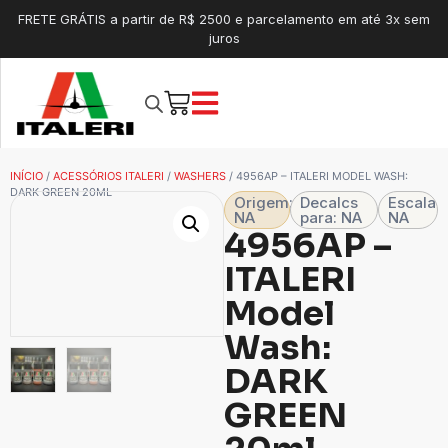
FRETE GRÁTIS a partir de R$ 2500 e parcelamento em até 3x sem
juros
INÍCIO
/
ACESSÓRIOS ITALERI
/
WASHERS
/ 4956AP – ITALERI MODEL WASH:
DARK GREEN 20ML
Origem:
Decalcs
Escala
NA
para: NA
NA
4956AP –
ITALERI
Model
Wash:
DARK
GREEN