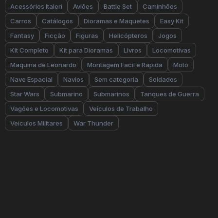
Acessórios Italeri
Aviões
Battle Set
Caminhões
Carros
Catálogos
Dioramas e Maquetes
Easy Kit
Fantasy
Ficção
Figuras
Helicópteros
Jogos
Kit Completo
Kit para Dioramas
Livros
Locomotivas
Maquina de Leonardo
Montagem Facil e Rapida
Moto
Nave Espacial
Navios
Sem categoria
Soldados
Star Wars
Submarino
Submarinos
Tanques de Guerra
Vagões e Locomotivas
Veículos de Trabalho
Veículos Militares
War Thunder