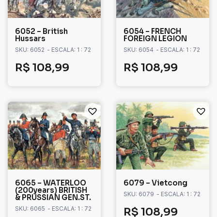
6052 – British
6054 – FRENCH
Hussars
FOREIGN LEGION
SKU: 6052
- ESCALA: 1 : 72
SKU: 6054
- ESCALA: 1 : 72
R$
108,99
R$
108,99
6065 – WATERLOO
6079 – Vietcong
(200years) BRITISH
SKU: 6079
- ESCALA: 1 : 72
& PRUSSIAN GEN.ST.
SKU: 6065
- ESCALA: 1 : 72
R$
108,99