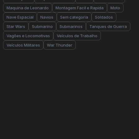
Maquina de Leonardo
Montagem Facil e Rapida
Moto
Nave Espacial
Navios
Sem categoria
Soldados
Star Wars
Submarino
Submarinos
Tanques de Guerra
Vagões e Locomotivas
Veículos de Trabalho
Veículos Militares
War Thunder