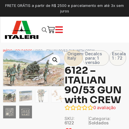
FRETE GRÁTIS a partir de R$ 2500 e parcelamento em até 3x sem
juros
INÍCIO
/
SOLDADOS
/ 6122 – ITALIAN 90/53 GUN WITH CREW
Origem:
Decalcs
Escala
Italy
para: 1
1 : 72
versão
6122 –
ITALIAN
90/53 GUN
with CREW
0
avaliação
SKU:
Categoria:
6122
Soldados