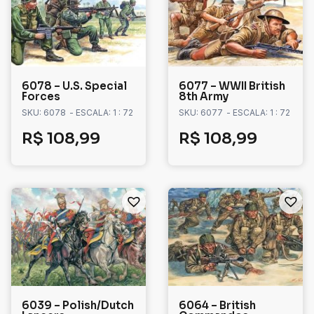
6078 – U.S. Special
6077 – WWII British
Forces
8th Army
SKU: 6078
- ESCALA: 1 : 72
SKU: 6077
- ESCALA: 1 : 72
R$
108,99
R$
108,99
6039 – Polish/Dutch
6064 – British