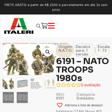
FRETE GRÁTIS a partir de R$ 2500 e parcelamento em até 3x sem
juros
INÍCIO
/
SOLDADOS
/ 6191 – NATO TROOPS 1980S
Origem:
Decalcs
Escala
N.A.T.O.
para: 1
1 : 72
versão
6191 – NATO
TROOPS
1980s
0
avaliação
SKU:
Categoria:
6191
Soldados
Adiciona a lista de desejos!
Infantaria OTAN (Anos 80)