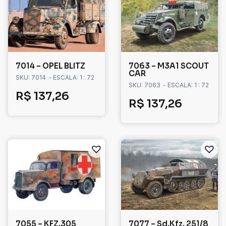
7014 – OPEL BLITZ
7063 – M3A1 SCOUT
CAR
SKU: 7014
- ESCALA: 1 : 72
SKU: 7063
- ESCALA: 1 : 72
R$
137,26
R$
137,26
7055 – KFZ.305
7077 – Sd.Kfz. 251/8