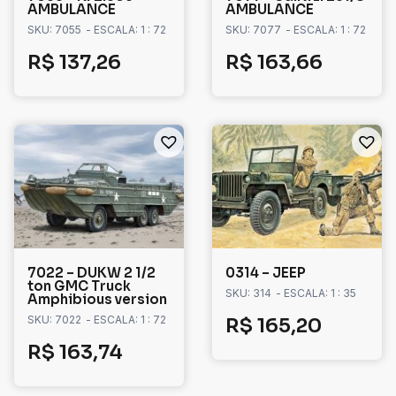
AMBULANCE
AMBULANCE
SKU: 7055
- ESCALA: 1 : 72
SKU: 7077
- ESCALA: 1 : 72
R$
137,26
R$
163,66
7022 – DUKW 2 1/2
0314 – JEEP
ton GMC Truck
SKU: 314
- ESCALA: 1 : 35
Amphibious version
SKU: 7022
- ESCALA: 1 : 72
R$
165,20
R$
163,74