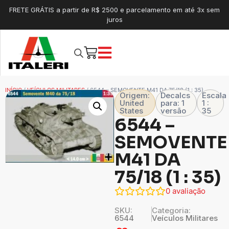
FRETE GRÁTIS a partir de R$ 2500 e parcelamento em até 3x sem
juros
INÍCIO
/
VEÍCULOS MILITARES
/ 6544 – SEMOVENTE M41 DA 75/18 (1 : 35)
Origem:
Decalcs
Escala
United
para: 1
1 :
States
versão
35
6544 –
SEMOVENTE
M41 DA
75/18 (1 : 35)
0
avaliação
SKU:
Categoria:
6544
Veículos Militares