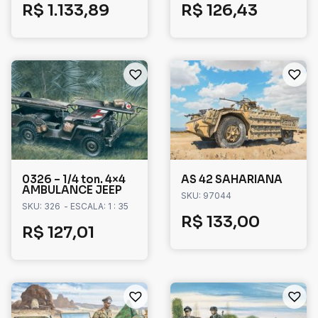
R$
1.133,89
R$
126,43
0326 – 1/4 ton. 4×4
AS 42 SAHARIANA
AMBULANCE JEEP
SKU: 97044
SKU: 326
- ESCALA: 1 : 35
R$
133,00
R$
127,01