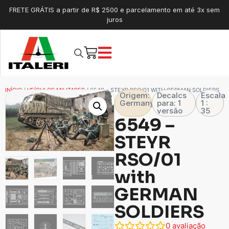
FRETE GRÁTIS a partir de R$ 2500 e parcelamento em até 3x sem
juros
INÍCIO
/
VEÍCULOS MILITARES
/ 6549 – STEYR RSO/01 WITH GERMAN SOLDIERS
Origem:
Decalcs
Escala
Germany
para: 1
1 :
versão
35
6549 –
STEYR
RSO/01
with
GERMAN
SOLDIERS
0
avaliação