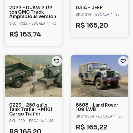
7022 – DUKW 2 1/2
0314 – JEEP
ton GMC Truck
SKU: 314
- ESCALA: 1 : 35
Amphibious version
SKU: 7022
- ESCALA: 1 : 72
R$
165,20
R$
163,74
0229 – 250 gal.s
6508 – Land Rover
Tank Trailer – M101
109’ LWB
Cargo Trailer
SKU: 6508
- ESCALA: 1 : 35
SKU: 229
- ESCALA: 1 : 35
R$
165,22
R$
165,20