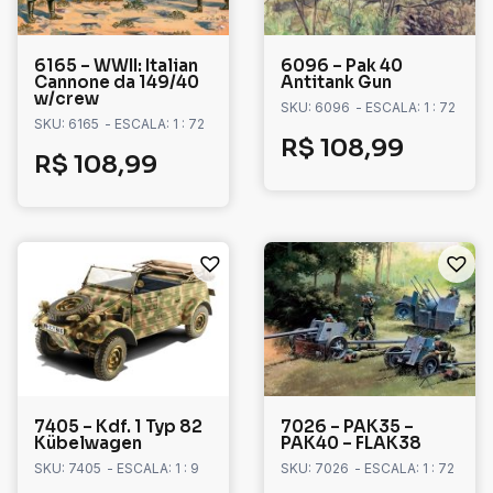
6165 – WWII: Italian
6096 – Pak 40
Cannone da 149/40
Antitank Gun
w/crew
SKU: 6096
- ESCALA: 1 : 72
SKU: 6165
- ESCALA: 1 : 72
R$
108,99
R$
108,99
7405 – Kdf. 1 Typ 82
7026 – PAK35 –
Kübelwagen
PAK40 – FLAK38
SKU: 7405
- ESCALA: 1 : 9
SKU: 7026
- ESCALA: 1 : 72