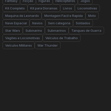
Fantasy
Ficção
Figuras
Helicópteros
Jogos
Kit Completo
Kit para Dioramas
Livros
Locomotivas
Maquina de Leonardo
Montagem Facil e Rapida
Moto
Nave Espacial
Navios
Sem categoria
Soldados
Star Wars
Submarino
Submarinos
Tanques de Guerra
Vagões e Locomotivas
Veículos de Trabalho
Veículos Militares
War Thunder