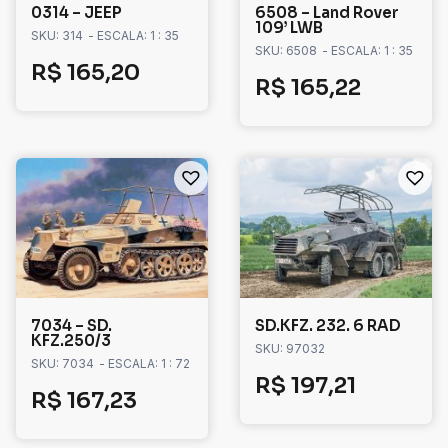
0314 – JEEP
6508 – Land Rover
109’ LWB
SKU: 314
- ESCALA: 1 : 35
SKU: 6508
- ESCALA: 1 : 35
R$
165,20
R$
165,22
7034 – SD.
SD.KFZ. 232. 6 RAD
KFZ.250/3
SKU: 97032
SKU: 7034
- ESCALA: 1 : 72
R$
197,21
R$
167,23