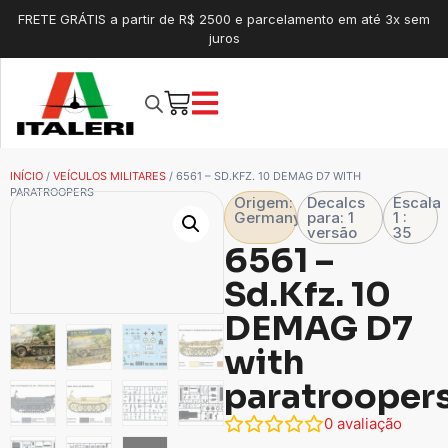
FRETE GRÁTIS a partir de R$ 2500 e parcelamento em até 3x sem
juros
INÍCIO
/
VEÍCULOS MILITARES
/ 6561 – SD.KFZ. 10 DEMAG D7 WITH
PARATROOPERS
Origem:
Decalcs
Escala
Germany
para: 1
1 :
versão
35
6561 –
Sd.Kfz. 10
DEMAG D7
with
paratrooper
0
avaliação