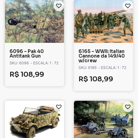
6096 – Pak 40
6165 – WWII: Italian
Antitank Gun
Cannone da 149/40
w/crew
SKU: 6096
- ESCALA: 1 : 72
SKU: 6165
- ESCALA: 1 : 72
R$
108,99
R$
108,99