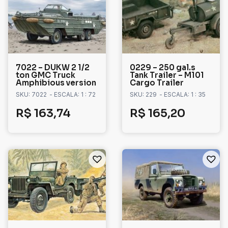
7022 – DUKW 2 1/2
0229 – 250 gal.s
ton GMC Truck
Tank Trailer – M101
Amphibious version
Cargo Trailer
SKU: 7022
- ESCALA: 1 : 72
SKU: 229
- ESCALA: 1 : 35
R$
163,74
R$
165,20