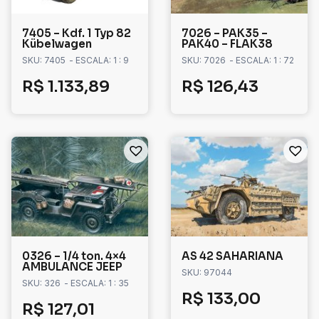
7405 – Kdf. 1 Typ 82
7026 – PAK35 –
Kübelwagen
PAK40 – FLAK38
SKU: 7405
- ESCALA: 1 : 9
SKU: 7026
- ESCALA: 1 : 72
R$
1.133,89
R$
126,43
0326 – 1/4 ton. 4×4
AS 42 SAHARIANA
AMBULANCE JEEP
SKU: 97044
SKU: 326
- ESCALA: 1 : 35
R$
133,00
R$
127,01