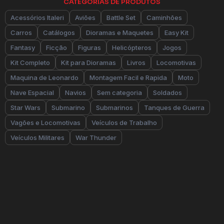
CATEGORIAS DE PRODUTOS
Acessórios Italeri
Aviões
Battle Set
Caminhões
Carros
Catálogos
Dioramas e Maquetes
Easy Kit
Fantasy
Ficção
Figuras
Helicópteros
Jogos
Kit Completo
Kit para Dioramas
Livros
Locomotivas
Maquina de Leonardo
Montagem Facil e Rapida
Moto
Nave Espacial
Navios
Sem categoria
Soldados
Star Wars
Submarino
Submarinos
Tanques de Guerra
Vagões e Locomotivas
Veículos de Trabalho
Veículos Militares
War Thunder