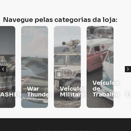
Navegue pelas categorias da loja:
Veículos
War
Veículos
de
RS
Thunder
Militares
Trabalho
TINTAS