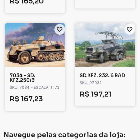
R$
165,20
7034 – SD.
SD.KFZ. 232. 6 RAD
KFZ.250/3
SKU: 97032
SKU: 7034
- ESCALA: 1 : 72
R$
197,21
R$
167,23
Navegue pelas categorias da loja: