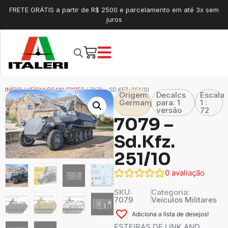
FRETE GRÁTIS a partir de R$ 2500 e parcelamento em até 3x sem
juros
INÍCIO
/
VEÍCULOS MILITARES
/ 7079 – SD.KFZ. 251/10
Origem:
Decalcs
Escala
Germany
para: 1
1 :
versão
72
7079 –
Sd.Kfz.
251/10
0
avaliação
SKU:
Categoria:
7079
Veículos Militares
Adiciona a lista de desejos!
ESTEIRAS DE LINK AND