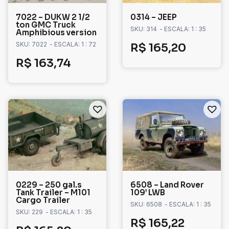
7022 – DUKW 2 1/2
0314 – JEEP
ton GMC Truck
SKU: 314
- ESCALA: 1 : 35
Amphibious version
SKU: 7022
- ESCALA: 1 : 72
R$
165,20
R$
163,74
0229 – 250 gal.s
6508 – Land Rover
Tank Trailer – M101
109’ LWB
Cargo Trailer
SKU: 6508
- ESCALA: 1 : 35
SKU: 229
- ESCALA: 1 : 35
R$
165,22