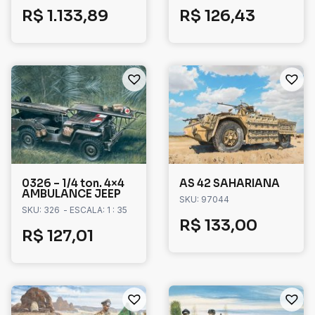
R$
1.133,89
R$
126,43
0326 – 1/4 ton. 4×4
AS 42 SAHARIANA
AMBULANCE JEEP
SKU: 97044
SKU: 326
- ESCALA: 1 : 35
R$
133,00
R$
127,01