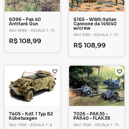
6096 – Pak 40
6165 – WWII: Italian
Antitank Gun
Cannone da 149/40
w/crew
SKU: 6096
- ESCALA: 1 : 72
SKU: 6165
- ESCALA: 1 : 72
R$
108,99
R$
108,99
7405 – Kdf. 1 Typ 82
7026 – PAK35 –
Kübelwagen
PAK40 – FLAK38
SKU: 7405
- ESCALA: 1 : 9
SKU: 7026
- ESCALA: 1 : 72