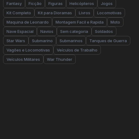
Fantasy
Ficção
Figuras
Helicópteros
Jogos
Kit Completo
Kit para Dioramas
Livros
Locomotivas
Maquina de Leonardo
Montagem Facil e Rapida
Moto
Nave Espacial
Navios
Sem categoria
Soldados
Star Wars
Submarino
Submarinos
Tanques de Guerra
Vagões e Locomotivas
Veículos de Trabalho
Veículos Militares
War Thunder