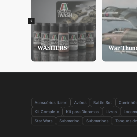
War Thunder
Veículos M
Acessórios Italeri
Aviões
Battle Set
Caminhõ
Kit Completo
Kit para Dioramas
Livros
Locomo
Star Wars
Submarino
Submarinos
Tanques de