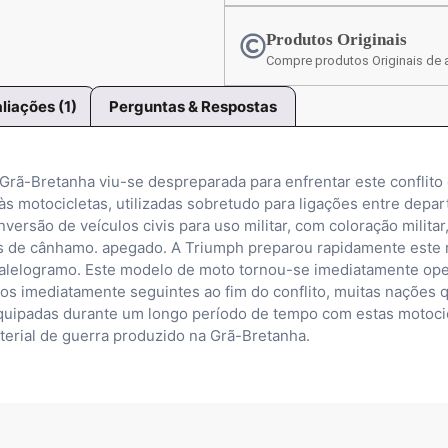
Produtos Originais
Compre produtos Originais de a
liações (1)
Perguntas & Respostas
rã-Bretanha viu-se despreparada para enfrentar este conflito 
às motocicletas, utilizadas sobretudo para ligações entre dep
nversão de veículos civis para uso militar, com coloração milita
s de cânhamo. apegado. A Triumph preparou rapidamente este 
ralelogramo. Este modelo de moto tornou-se imediatamente oper
anos imediatamente seguintes ao fim do conflito, muitas naçõe
am equipadas durante um longo período de tempo com estas motoci
erial de guerra produzido na Grã-Bretanha.