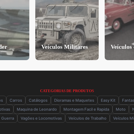
ilitares
Veículos de Trabalho
TINTAS
CATEGORIAS DE PRODUTOS
es
Carros
Catálogos
Dioramas e Maquetes
Easy Kit
Fanta
tivas
Maquina de Leonardo
Montagem Facil e Rapida
Moto
 Guerra
Vagões e Locomotivas
Veículos de Trabalho
Veículos Mi