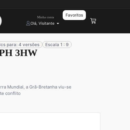
Favoritos
Minha conta
Olá, Visitante
cs para: 4 versões
Escala 1 : 9
MPH 3HW
ra Mundial, a Grã-Bretanha viu-se
e conflito