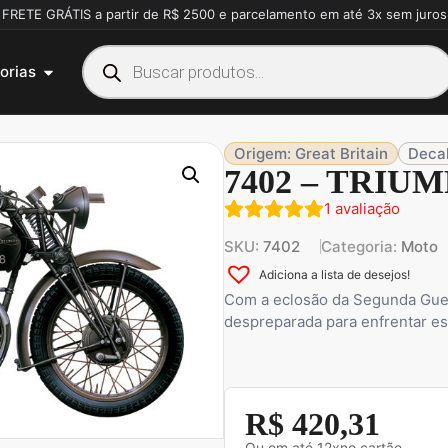
FRETE GRÁTIS a partir de R$ 2500 e parcelamento em até 3x sem juros
orias
Origem: Great Britain
Decal
7402 – TRIU
1
avaliação
SKU:
7402
Categoria:
Moto
Adiciona a lista de desejos!
Com a eclosão da Segunda Guer
despreparada para enfrentar est
R$
420,31
Ou em até 12xno cartão