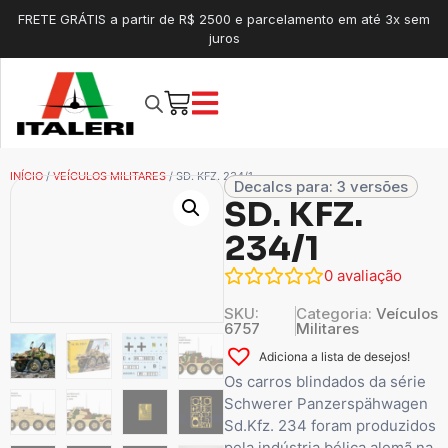
FRETE GRÁTIS a partir de R$ 2500 e parcelamento em até 3x sem
juros
INÍCIO
/
VEÍCULOS MILITARES
/ SD. KFZ. 234/1
Decalcs para: 3 versões
SD. KFZ.
234/1
0
avaliação
SKU:
Categoria:
Veículos
6757
Militares
Adiciona a lista de desejos!
Os carros blindados da série
Schwerer Panzerspähwagen
Sd.Kfz. 234 foram produzidos
pela indústria bélica alemã na