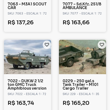
7063 – M3A1 SCOUT
7077 – Sd.Kfz. 251/8
CAR
AMBULANCE
SKU: 7063
- ESCALA: 1 : 72
SKU: 7077
- ESCALA: 1 : 72
R$
137,26
R$
163,66
7022 – DUKW 2 1/2
0229 – 250 gal.s
ton GMC Truck
Tank Trailer – M101
Amphibious version
Cargo Trailer
SKU: 7022
- ESCALA: 1 : 72
SKU: 229
- ESCALA: 1 : 35
R$
163,74
R$
165,20