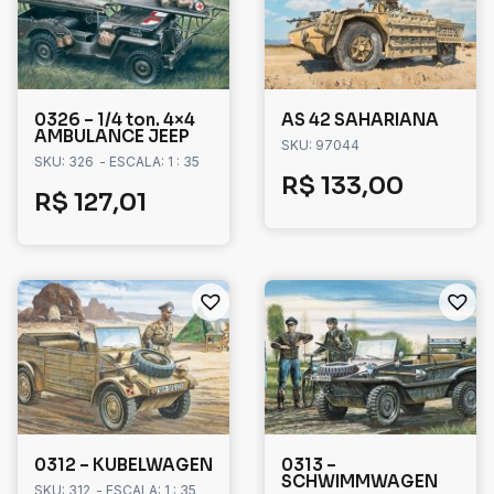
0326 – 1/4 ton. 4×4
AS 42 SAHARIANA
AMBULANCE JEEP
SKU: 97044
SKU: 326
- ESCALA: 1 : 35
R$
133,00
R$
127,01
0312 – KUBELWAGEN
0313 –
SCHWIMMWAGEN
SKU: 312
- ESCALA: 1 : 35