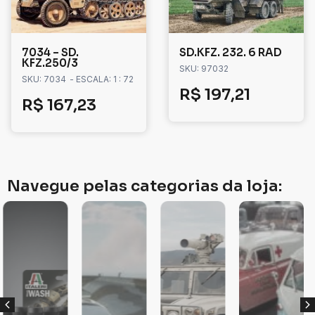
7034 – SD.
SD.KFZ. 232. 6 RAD
KFZ.250/3
SKU: 97032
SKU: 7034
- ESCALA: 1 : 72
R$
197,21
R$
167,23
Navegue pelas categorias da loja: