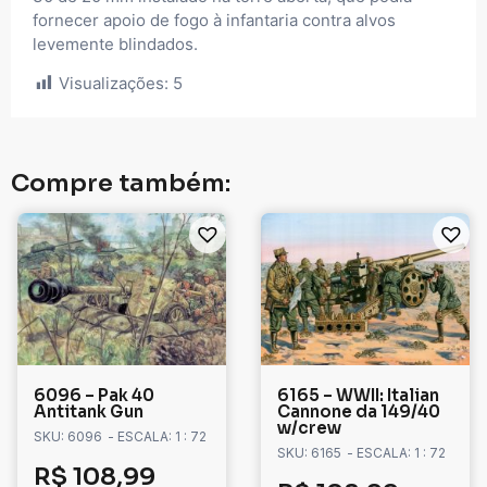
fornecer apoio de fogo à infantaria contra alvos
levemente blindados.
Visualizações:
5
Compre também:
6096 – Pak 40
6165 – WWII: Italian
Antitank Gun
Cannone da 149/40
w/crew
SKU: 6096
- ESCALA: 1 : 72
SKU: 6165
- ESCALA: 1 : 72
R$
108,99