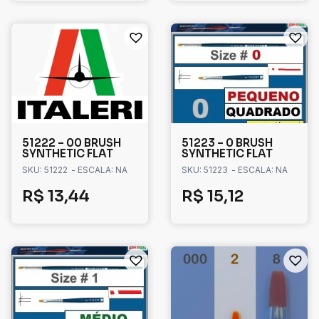
51222 – 00 BRUSH
51223 – 0 BRUSH
SYNTHETIC FLAT
SYNTHETIC FLAT
SKU: 51222
- ESCALA: NA
SKU: 51223
- ESCALA: NA
R$
13,44
R$
15,12