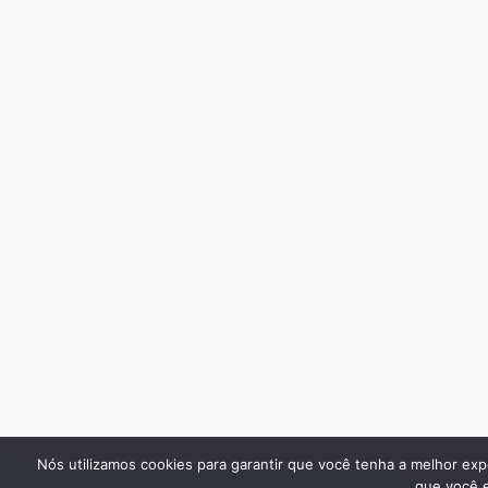
Nós utilizamos cookies para garantir que você tenha a melhor exp
que você e