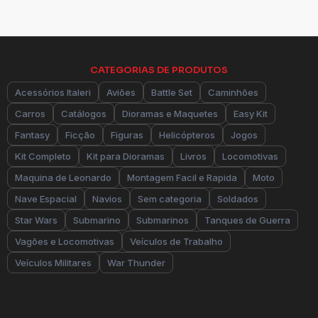
CATEGORIAS DE PRODUTOS
Acessórios Italeri
Aviões
Battle Set
Caminhões
Carros
Catálogos
Dioramas e Maquetes
Easy Kit
Fantasy
Ficção
Figuras
Helicópteros
Jogos
Kit Completo
Kit para Dioramas
Livros
Locomotivas
Maquina de Leonardo
Montagem Facil e Rapida
Moto
Nave Espacial
Navios
Sem categoria
Soldados
Star Wars
Submarino
Submarinos
Tanques de Guerra
Vagões e Locomotivas
Veículos de Trabalho
Veículos Militares
War Thunder