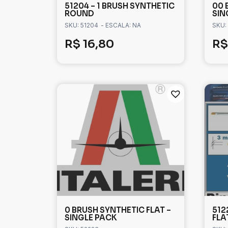
51204 – 1 BRUSH SYNTHETIC
00 
ROUND
SIN
SKU: 51204
- ESCALA: NA
SKU:
R$
16,80
R$
0 BRUSH SYNTHETIC FLAT –
512
SINGLE PACK
FLA