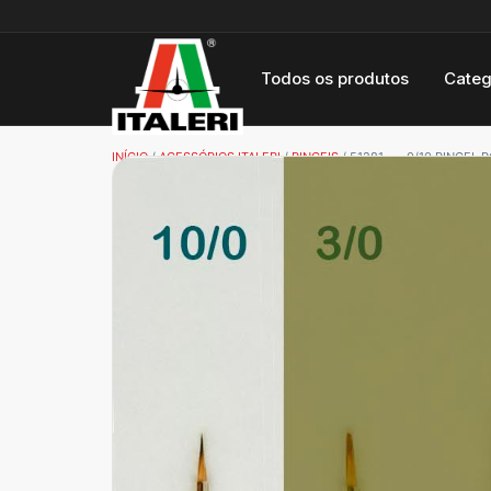
Todos os produtos
Categ
INÍCIO
/
ACESSÓRIOS ITALERI
/
PINCEIS
/ 51281 – – 0/10 PINCE