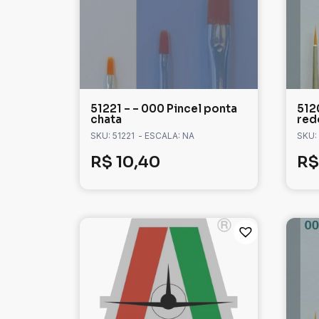
51221 – – 000 Pincel ponta
512
chata
red
SKU: 51221
- ESCALA: NA
SKU:
R$
10,40
R$