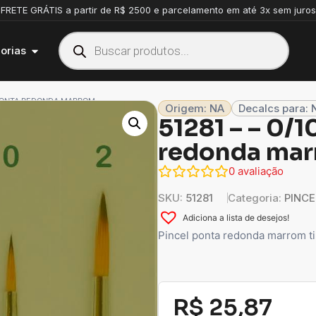
FRETE GRÁTIS a partir de R$ 2500 e parcelamento em até 3x sem juros
orias
L PONTA REDONDA MARROM
Origem: NA
Decalcs para: 
51281 – – 0/1
redonda ma
0
avaliação
SKU:
51281
Categoria:
PINCE
Adiciona a lista de desejos!
Pincel ponta redonda marrom ti
R$
25,87