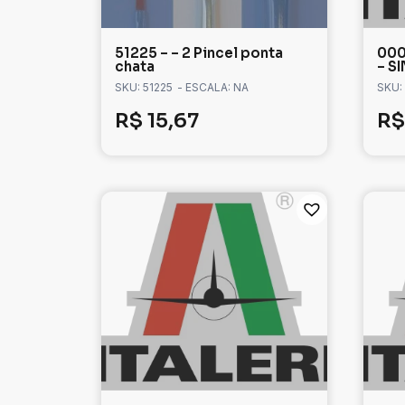
51225 – – 2 Pincel ponta
000
chata
– S
SKU: 51225
- ESCALA: NA
SKU:
R$
15,67
R$