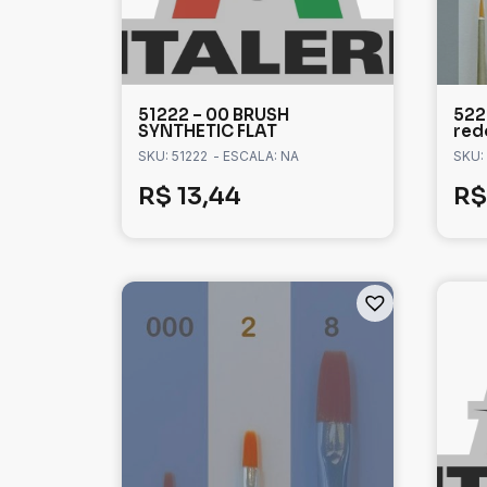
51222 – 00 BRUSH
522
SYNTHETIC FLAT
red
SKU: 51222
- ESCALA: NA
SKU:
R$
13,44
R$