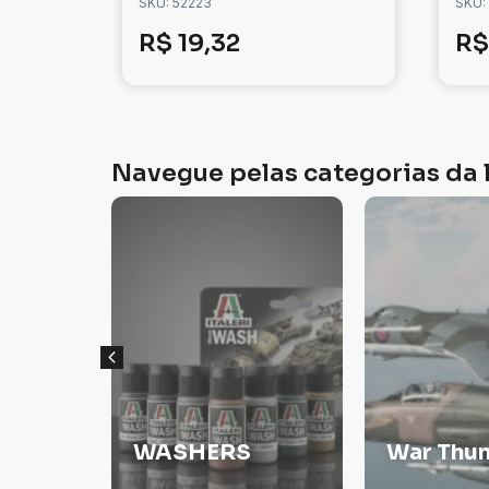
SKU: 52223
SKU:
R$
19,32
R$
Navegue pelas categorias da l
Veículos
War Thunder
Militare