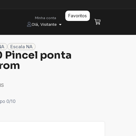
Favoritos
Minha conta
Olá, Visitante
NA
Escala NA
0 Pincel ponta
rrom
IS
po 0/10