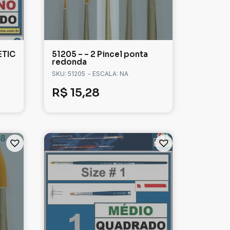
ETIC
51205 – – 2 Pincel ponta
redonda
SKU: 51205
- ESCALA: NA
R$
15,28