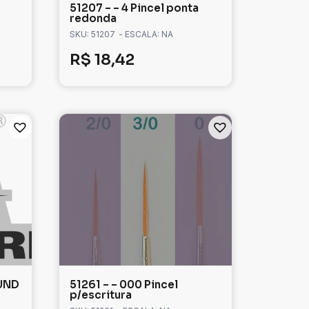
51207 – – 4 Pincel ponta
redonda
SKU: 51207
- ESCALA: NA
R$
18,42
UND
51261 – – 000 Pincel
p/escritura