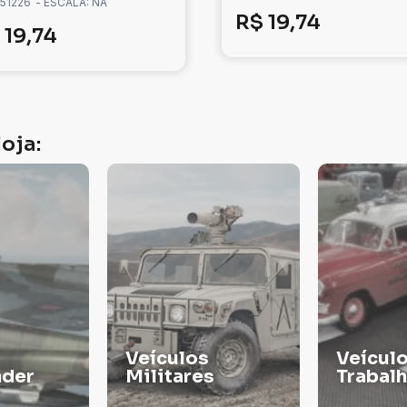
 51226
- ESCALA: NA
R$
19,74
19,74
oja:
Veículos de
s
Trabalho
TINTA