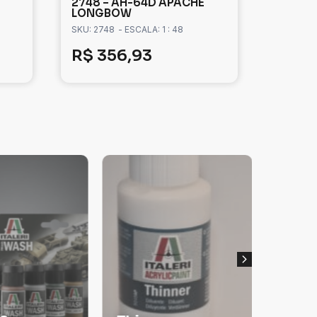
2748 – AH-64D APACHE
LONGBOW
SKU: 2748
- ESCALA: 1 : 48
R$
356,93
Tanqu