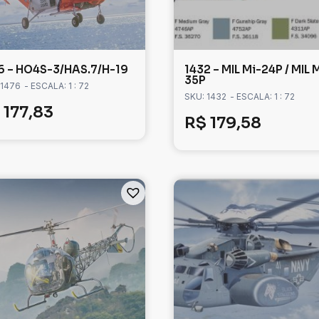
6 – HO4S-3/HAS.7/H-19
1432 – MIL Mi-24P / MIL 
35P
 1476
- ESCALA: 1 : 72
SKU: 1432
- ESCALA: 1 : 72
177,83
R$
179,58