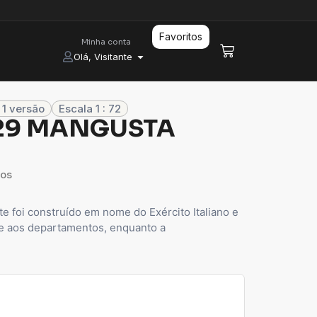
Favoritos
Minha conta
Olá, Visitante
 1 versão
Escala 1 : 72
 129 MANGUSTA
ros
e foi construído em nome do Exército Italiano e
e aos departamentos, enquanto a