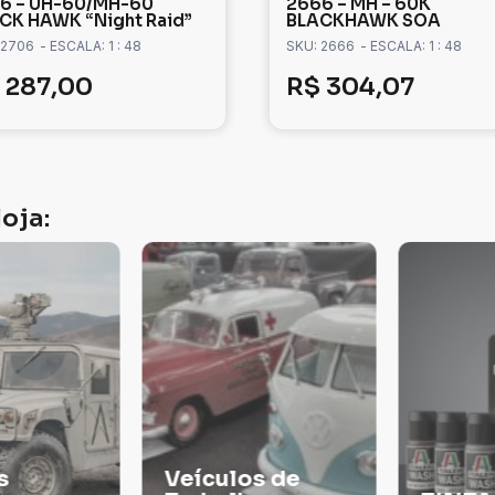
6 – UH-60/MH-60
2666 – MH – 60K
CK HAWK “Night Raid”
BLACKHAWK SOA
 2706
- ESCALA: 1 : 48
SKU: 2666
- ESCALA: 1 : 48
287,00
R$
304,07
oja:
Veículos de