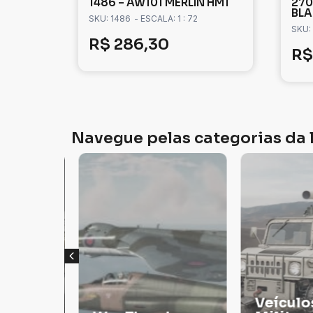
1486 – AW101 MERLIN HM1
270
BLA
SKU: 1486
- ESCALA: 1 : 72
SKU:
R$
286,30
R$
Navegue pelas categorias da l
Veículos