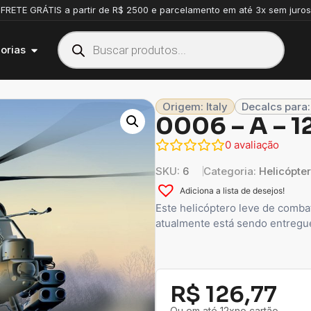
FRETE GRÁTIS a partir de R$ 2500 e parcelamento em até 3x sem juros
orias
Origem: Italy
Decalcs para:
0006 – A –
0
avaliação
SKU:
6
Categoria:
Helicópte
Adiciona a lista de desejos!
Este helicóptero leve de combat
atualmente está sendo entregu
R$
126,77
Ou em até 12xno cartão