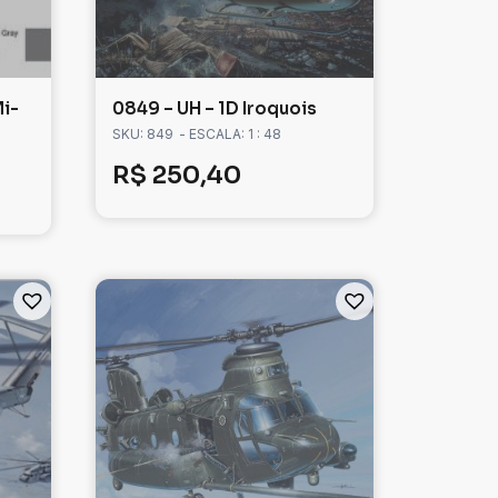
Mi-
0849 – UH – 1D Iroquois
SKU: 849
- ESCALA: 1 : 48
R$
250,40