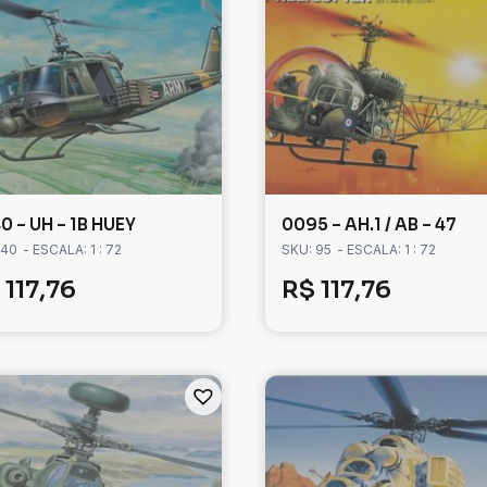
0 – UH – 1B HUEY
0095 – AH.1 / AB – 47
 40
- ESCALA: 1 : 72
SKU: 95
- ESCALA: 1 : 72
117,76
R$
117,76