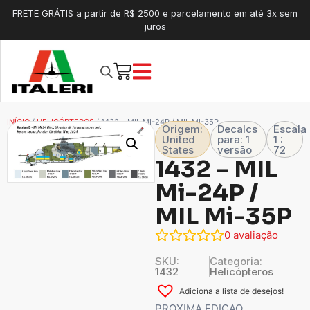
FRETE GRÁTIS a partir de R$ 2500 e parcelamento em até 3x sem
juros
INÍCIO
/
HELICÓPTEROS
/ 1432 – MIL MI-24P / MIL MI-35P
Origem:
Decalcs
Escala
United
para: 1
1 :
States
versão
72
1432 – MIL
Mi-24P /
MIL Mi-35P
0
avaliação
SKU:
Categoria:
1432
Helicópteros
Adiciona a lista de desejos!
PROXIMA EDICAO