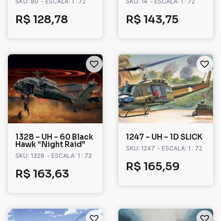
SKU: 80
- ESCALA: 1 : 72
SKU: 14
- ESCALA: 1 : 72
R$
128,78
R$
143,75
1328 – UH – 60 Black
1247 – UH – 1D SLICK
Hawk “Night Raid”
SKU: 1247
- ESCALA: 1 : 72
SKU: 1328
- ESCALA: 1 : 72
R$
165,59
R$
163,63