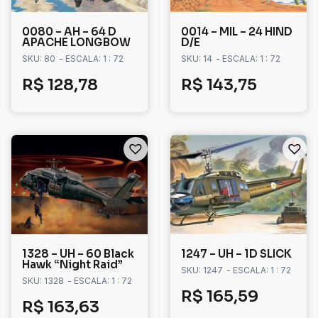
0080 – AH – 64 D
0014 – MIL – 24 HIND
APACHE LONGBOW
D/E
SKU: 80
- ESCALA: 1 : 72
SKU: 14
- ESCALA: 1 : 72
R$
128,78
R$
143,75
1328 – UH – 60 Black
1247 – UH – 1D SLICK
Hawk “Night Raid”
SKU: 1247
- ESCALA: 1 : 72
SKU: 1328
- ESCALA: 1 : 72
R$
165,59
R$
163,63