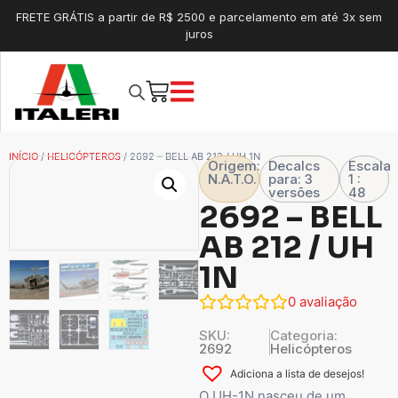
FRETE GRÁTIS a partir de R$ 2500 e parcelamento em até 3x sem
juros
INÍCIO
/
HELICÓPTEROS
/ 2692 – BELL AB 212 / UH 1N
Origem:
Decalcs
Escala
N.A.T.O.
para: 3
1 :
versões
48
2692 – BELL
AB 212 / UH
1N
0
avaliação
SKU:
Categoria:
2692
Helicópteros
Adiciona a lista de desejos!
O UH-1N nasceu de um